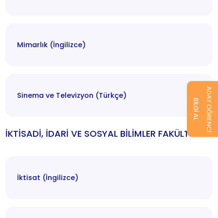
Mimarlık (İngilizce)
ADAY ÖĞRENCİ
Sinema ve Televizyon (Türkçe)
BİLGİ AL
İKTİSADİ, İDARİ VE SOSYAL BİLİMLER FAKÜLTESİ
İktisat (İngilizce)