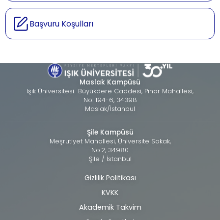
Başvuru Koşulları
Maslak Kampüsü
Işık Üniversitesi Büyükdere Caddesi, Pınar Mahallesi,
No: 194-6, 34398
Maslak/İstanbul
Şile Kampüsü
Meşrutiyet Mahallesi, Üniversite Sokak,
No:2, 34980
Şile / İstanbul
Gizlilik Politikası
Alt
KVKK
bilgi
Akademik Takvim