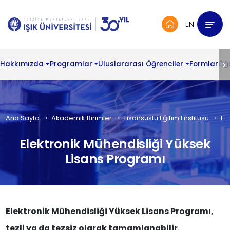
EN
Hakkımızda
Programlar
Uluslararası Öğrenciler
Formlar
Öğ
Ana Sayfa
Akademik Birimler
Lisansüstü Eğitim Enstitüsü
El
Elektronik Mühendisliği Yüksek
Lisans Programı
Elektronik Mühendisliği Yüksek Lisans Programı,
tezli ya da tezsiz olarak tamamlanabilir.