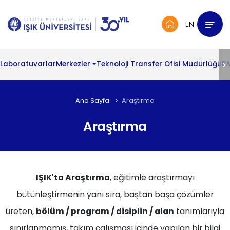
EN
Laboratuvarlar
Merkezler
Teknoloji Transfer Ofisi Müdürlüğü
BA
Ana Sayfa
Araştırma
Araştırma
IŞIK'ta Araştırma
, eğitimle araştırmayı
bütünleştirmenin yanı sıra, baştan başa çözümler
üreten,
bölüm / program / disiplin / alan
tanımlarıyla
sınırlanmamış, takım çalışması içinde yapılan bir bilgi