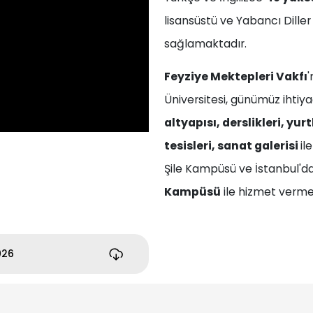
lisansüstü ve Yabancı Diller
sağlamaktadır.
Feyziye Mektepleri Vakfı
'
Üniversitesi, günümüz ihtiy
altyapısı, derslikleri, yur
tesisleri, sanat galerisi
il
Şile Kampüsü ve İstanbul'd
Kampüsü
ile hizmet verme
026