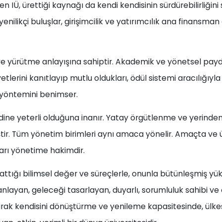
ren IÜ, ürettiği kaynağı da kendi kendisinin sürdürebilirliği
, yenilikçi buluşlar, girişimcilik ve yatırımcılık ana finansman
ve yürütme anlayışına sahiptir. Akademik ve yönetsel payd
tlerini kanıtlayıp mutlu oldukları, ödül sistemi aracılığıyl
 yöntemini benimser.
ine yeterli olduğuna inanır. Yatay örgütlenme ve yerinden 
r. Tüm yönetim birimleri aynı amaca yönelir. Amaçta ve ülküd
rı yönetime hakimdir.
yarattığı bilimsel değer ve süreçlerle, onunla bütünleşmiş 
nlayan, geleceği tasarlayan, duyarlı, sorumluluk sahibi ve 
rak kendisini dönüştürme ve yenileme kapasitesinde, ülkesi