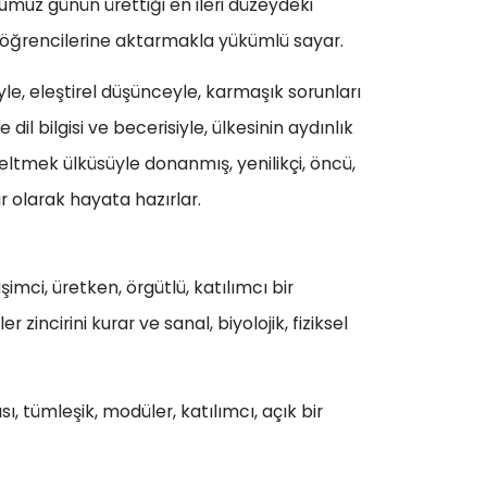
umuz günün ürettiği en ileri düzeydeki
yi öğrencilerine aktarmakla yükümlü sayar.
giyle, eleştirel düşünceyle, karmaşık sorunları
 dil bilgisi ve becerisiyle, ülkesinin aydınlık
ltmek ülküsüyle donanmış, yenilikçi, öncü,
ar olarak hayata hazırlar.
imci, üretken, örgütlü, katılımcı bir
zincirini kurar ve sanal, biyolojik, fiziksel
, tümleşik, modüler, katılımcı, açık bir