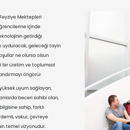
 Feyziye Mektepleri
öğrencilerine içinde
nolojinin getirdiği
k uyduracak, geleceği tayin
şullar ne olursa olsun
i bir üretim ve toplumsal
zandırmayı öngörür.
 yüksek uyum sağlayan,
alanlarda beceri sahibi olan,
bilgisine sahip, farklı
erdemli, vakur, çevreye
inin temel vizyonudur.