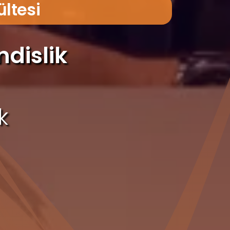
ültesi
dislik
k