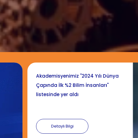
Akademisyenimiz Dr. Öğr. Üyesi
Esma Dirican Erdal'a TÜBİTAK
Desteği
Detaylı Bilgi