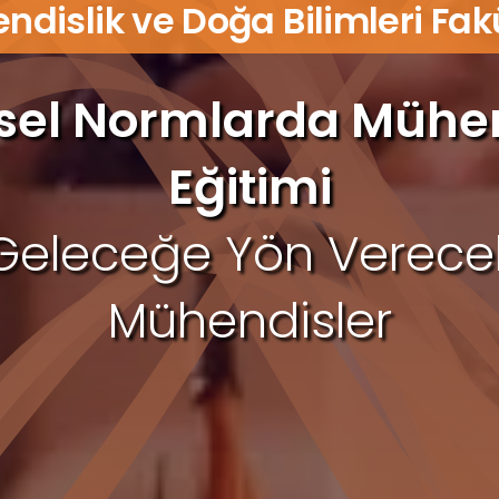
dislik ve Doğa Bilimleri Fak
sel Normlarda Mühen
Eğitimi
Geleceğe Yön Verece
Mühendisler