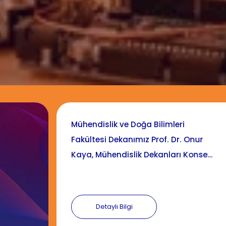
Akademisyenimiz "2024 Yılı Dünya
Çapında İlk %2 Bilim İnsanları"
listesinde yer aldı
Detaylı Bilgi