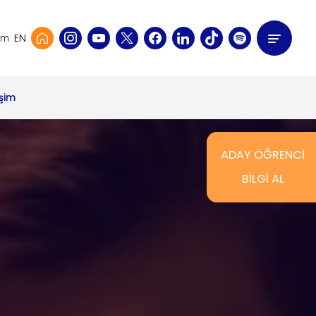
EN
şim
işim
ADAY ÖĞRENCİ
BİLGİ AL