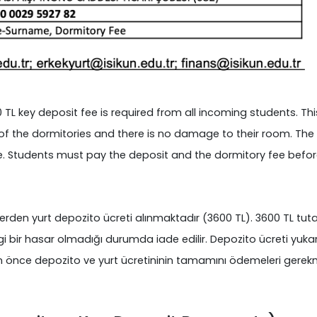
TL key deposit fee is required from all incoming students. Thi
 the dormitories and there is no damage to their room. The k
e. Students must pay the deposit and the dormitory fee befor
erden yurt depozito ücreti alınmaktadır (3600 TL). 3600 TL tuta
i bir hasar olmadığı durumda iade edilir. Depozito ücreti yukarıd
 önce depozito ve yurt ücretininin tamamını ödemeleri gerekm