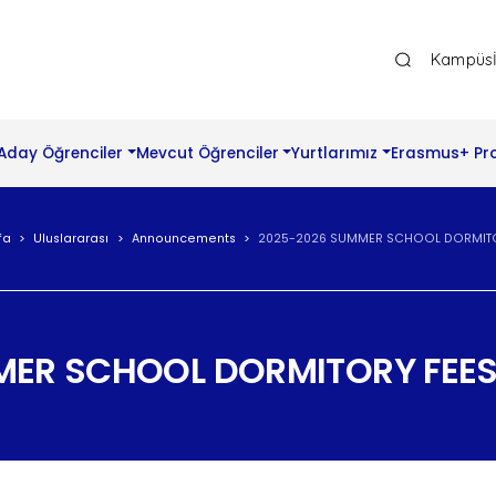
Ana Gezinti Menüsü Üst
Kampüs
Aday Öğrenciler
Mevcut Öğrenciler
Yurtlarımız
Erasmus+ Pr
fa
Uluslararası
Announcements
2025-2026 SUMMER SCHOOL DORMITO
MER SCHOOL DORMITORY FEE