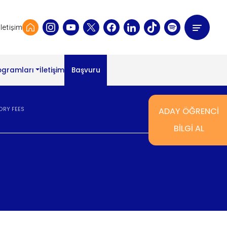
İletişim
ogramları
İletişim
Başvuru
RY FEES
ADAY ÖĞRENCİ
BİLGİ AL
S