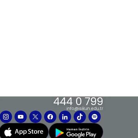
444 0 799
info@isikun.edu.tr