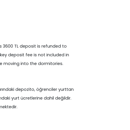
s 3600 TL deposit is refunded to
ey deposit fee is not included in
e moving into the dormitories.
rındaki depozito, öğrenciler yurttan
aki yurt ücretlerine dahil değildir.
ektedir.