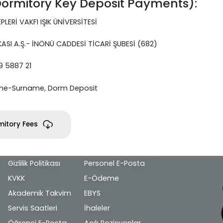
ormitory Key Deposit Payments):
LERİ VAKFI IŞIK ÜNİVERSİTESİ
ASI A.Ş.- İNÖNÜ CADDESİ TİCARİ ŞUBESİ (682)
9 5887 21
me-Surname, Dorm Deposit
itory Fees
Alt
Gizlilik Politikası
Personel E-Posta
bilgi
KVKK
E-Ödeme
Akademik Takvim
EBYS
Servis Saatleri
İhaleler
Öğrenci E-Posta
Açık Pozisyonlar