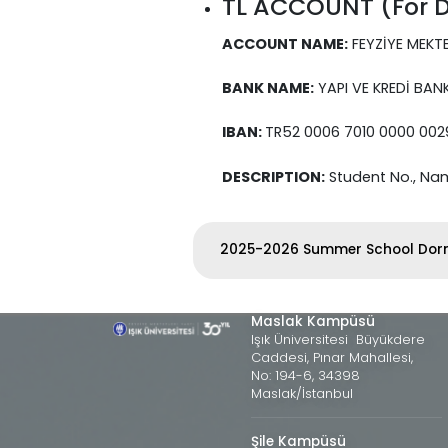
TL ACCOUNT (For D
ACCOUNT NAME:
FEYZİYE MEKTEP
BANK NAME:
YAPI VE KREDİ BANK
IBAN:
TR52 0006 7010 0000 002
DESCRIPTION:
Student No., Na
2025-2026 Summer School Dorm
Maslak Kampüsü
Işık Üniversitesi Büyükdere
Caddesi, Pınar Mahallesi,
No: 194-6, 34398
Maslak/İstanbul
Şile Kampüsü