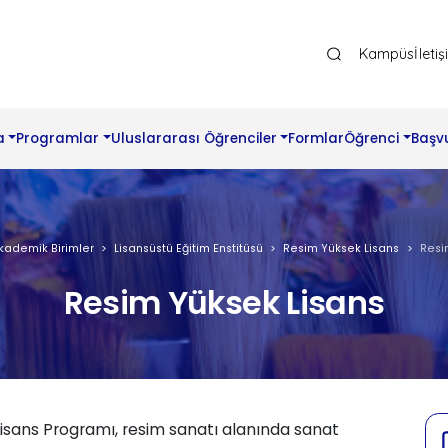
Ana Gezinti Menüsü Üst
Kampüs
İleti
a
Programlar
Uluslararası Öğrenciler
Formlar
Öğrenci
Başv
kademik Birimler
Lisansüstü Eğitim Enstitüsü
Resim Yüksek Lisans
Resi
Resim Yüksek Lisans
 Lisans Programı, resim sanatı alanında sanat