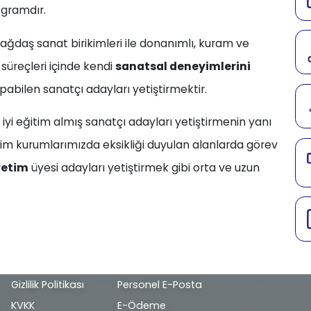
ogramdır.
çağdaş sanat birikimleri ile donanımlı, kuram ve
üreçleri içinde kendi
sanatsal deneyimlerini
abilen sanatçı adayları yetiştirmektir.
 iyi eğitim almış sanatçı adayları yetiştirmenin yanı
im kurumlarımızda eksikliği duyulan alanlarda görev
retim
üyesi adayları yetiştirmek gibi orta ve uzun
Alt
Gizlilik Politikası
Personel E-Posta
bilgi
KVKK
E-Ödeme