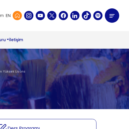
EN
şim
uru
İletişim
m Yüksek Lisans
Ders Programı