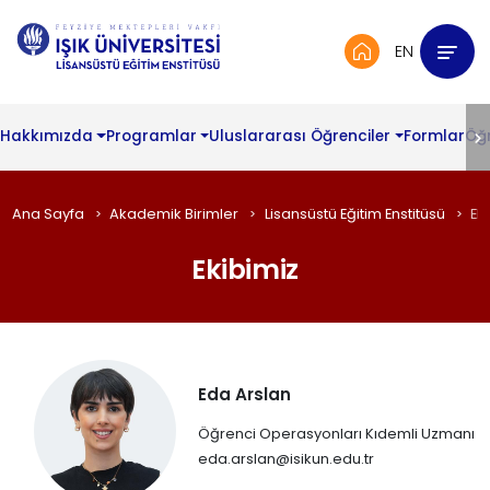
EN
Hakkımızda
Programlar
Uluslararası Öğrenciler
Formlar
Öğ
Ana Sayfa
Akademik Birimler
Lisansüstü Eğitim Enstitüsü
Ek
Ekibimiz
Tam
Eda Arslan
Zamanlı
Öğretim
Öğrenci Operasyonları Kıdemli Uzmanı
eda.arslan@isikun.edu.tr
Üyeleri