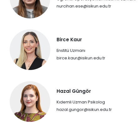
nurcihan.ese@isikun.edu.tr
Birce Kaur
Enstitü Uzmanı
birce.kaur@isikun.edu.tr
Hazal Güngör
Kıdemli Uzman Psikolog
hazal.gungor@isikun.edu.tr