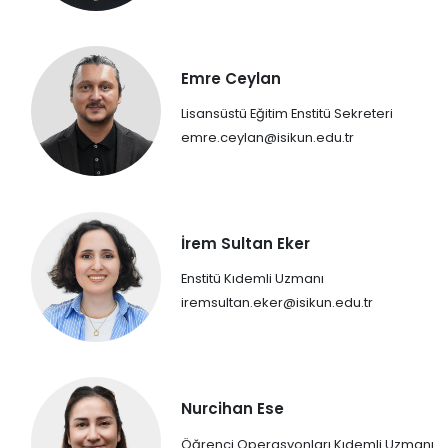
Emre Ceylan
Lisansüstü Eğitim Enstitü Sekreteri
emre.ceylan@isikun.edu.tr
İrem Sultan Eker
Enstitü Kıdemli Uzmanı
iremsultan.eker@isikun.edu.tr
Nurcihan Ese
Öğrenci Operasyonları Kıdemli Uzmanı