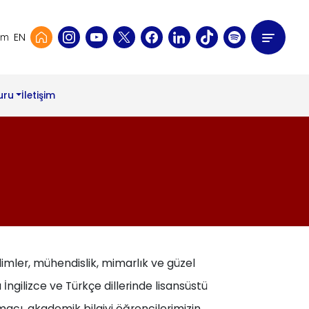
EN
şim
uru
İletişim
ı
ilimler, mühendislik, mimarlık ve güzel
ngilizce ve Türkçe dillerinde lisansüstü
acı, akademik bilgiyi öğrencilerimizin