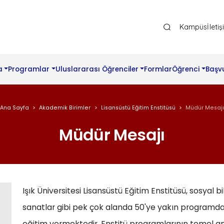
Ana Gezinti Menüsü Üst
Kampüs
İleti
a
Programlar
Uluslararası Öğrenciler
Formlar
Öğrenci
Başv
Ana Sayfa
Akademik Birimler
Lisansüstü Eğitim Enstitüsü
Müdür Mesaj
Müdür Mesajı
Işık Üniversitesi Lisansüstü Eğitim Enstitüsü, sosyal b
sanatlar gibi pek çok alanda 50'ye yakın programda İ
eğitim vermektedir. Enstitü programlarının temel am