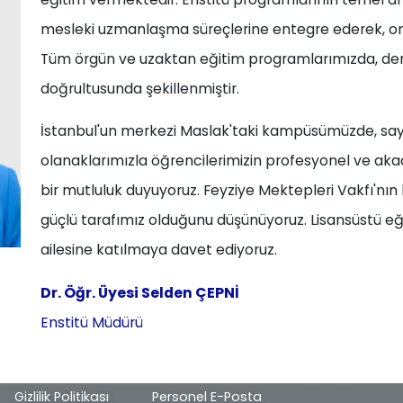
mesleki uzmanlaşma süreçlerine entegre ederek, onla
Tüm örgün ve uzaktan eğitim programlarımızda, ders iç
doğrultusunda şekillenmiştir.
İstanbul'un merkezi Maslak'taki kampüsümüzde, sa
olanaklarımızla öğrencilerimizin profesyonel ve ak
bir mutluluk duyuyoruz. Feyziye Mektepleri Vakfı'nın
güçlü tarafımız olduğunu düşünüyoruz. Lisansüstü eğ
ailesine katılmaya davet ediyoruz.
Dr. Öğr. Üyesi Selden ÇEPNİ
Enstitü Müdürü
Alt
Gizlilik Politikası
Personel E-Posta