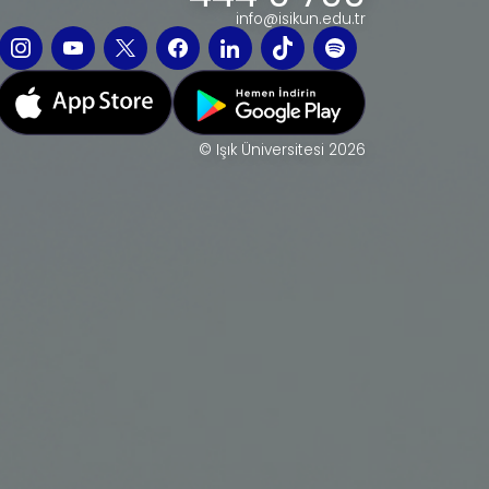
info@isikun.edu.tr
© Işık Üniversitesi 2026