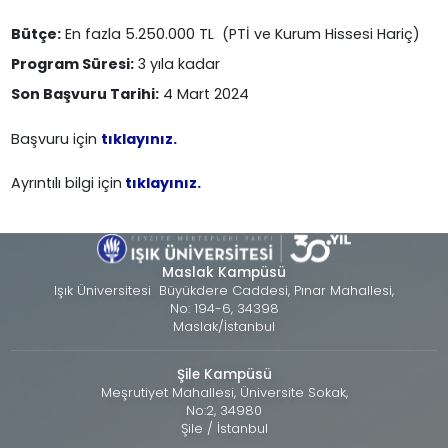
Bütçe:
En fazla 5.250.000 TL (PTİ ve Kurum Hissesi Hariç)
Program Süresi:
3 yıla kadar
Son Başvuru Tarihi:
4 Mart 2024
Başvuru için
tıklayınız.
Ayrıntılı bilgi için
tıklayınız.
Maslak Kampüsü
Işık Üniversitesi Büyükdere Caddesi, Pınar Mahallesi,
No: 194-6, 34398
Maslak/İstanbul
Şile Kampüsü
Meşrutiyet Mahallesi, Üniversite Sokak,
No:2, 34980
Şile / İstanbul