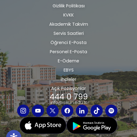
Gizlilik Politikası
Alt
KVKK
bilgi
Akademik Takvim
Servis Saatleri
Öğrenci E-Posta
Personel E-Posta
E-Ödeme
EBYS
İhaleler
Açık Pozisyonlar
444 0 799
info@isikun.edu.tr