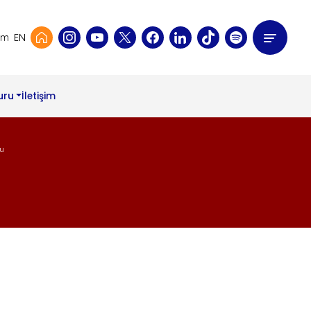
EN
şim
uru
İletişim
u