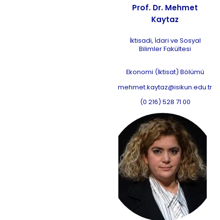
Prof. Dr. Mehmet
Kaytaz
İktisadi, İdari ve Sosyal
Bilimler Fakültesi
Ekonomi (İktisat) Bölümü
mehmet.kaytaz@isikun.edu.tr
(0 216) 528 71 00