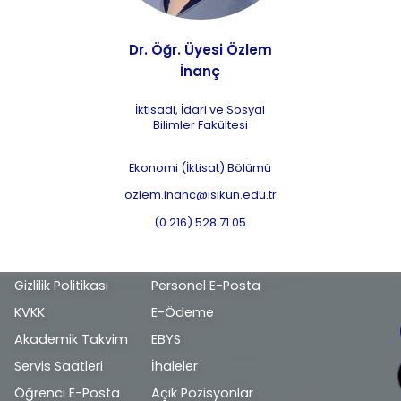
Dr. Öğr. Üyesi Özlem
İnanç
İktisadi, İdari ve Sosyal
Bilimler Fakültesi
Ekonomi (İktisat) Bölümü
ozlem.inanc@isikun.edu.tr
(0 216) 528 71 05
Alt
Gizlilik Politikası
Personel E-Posta
bilgi
KVKK
E-Ödeme
Akademik Takvim
EBYS
Servis Saatleri
İhaleler
Öğrenci E-Posta
Açık Pozisyonlar