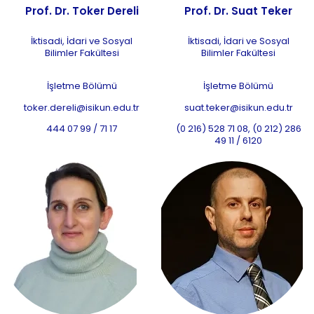
Prof. Dr. Toker Dereli
Prof. Dr. Suat Teker
İktisadi, İdari ve Sosyal
İktisadi, İdari ve Sosyal
Bilimler Fakültesi
Bilimler Fakültesi
İşletme Bölümü
İşletme Bölümü
toker.dereli@isikun.edu.tr
suat.teker@isikun.edu.tr
444 07 99 / 71 17
(0 216) 528 71 08, (0 212) 286
49 11 / 6120