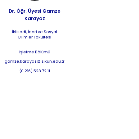
Dr. Öğr. Üyesi Gamze
Karayaz
İktisadi, İdari ve Sosyal
Bilimler Fakültesi
İşletme Bölümü
gamze.karayaz@isikun.edu.tr
(0 216) 528 72 11