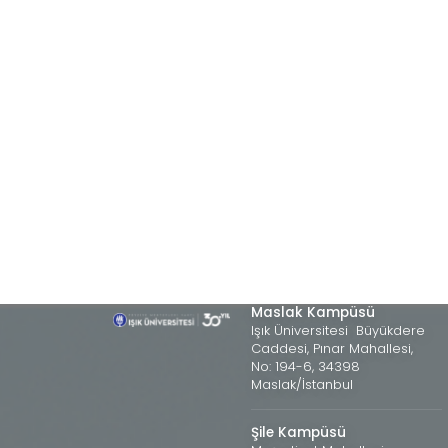
Maslak Kampüsü
Işık Üniversitesi Büyükdere
Caddesi, Pınar Mahallesi,
No: 194-6, 34398
Maslak/İstanbul
Şile Kampüsü