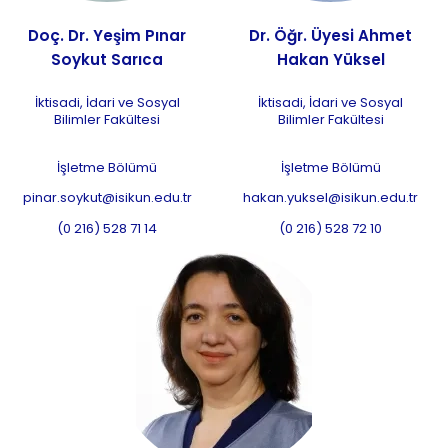
Doç. Dr. Yeşim Pınar
Dr. Öğr. Üyesi Ahmet
Soykut Sarıca
Hakan Yüksel
İktisadi, İdari ve Sosyal
İktisadi, İdari ve Sosyal
Bilimler Fakültesi
Bilimler Fakültesi
İşletme Bölümü
İşletme Bölümü
pinar.soykut@isikun.edu.tr
hakan.yuksel@isikun.edu.tr
(0 216) 528 71 14
(0 216) 528 72 10