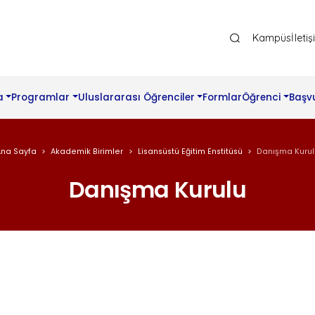
Ana Gezinti Menüsü Üst
Kampüs
İleti
a
Programlar
Uluslararası Öğrenciler
Formlar
Öğrenci
Başv
Ana Sayfa
Akademik Birimler
Lisansüstü Eğitim Enstitüsü
Danışma Kurul
Danışma Kurulu