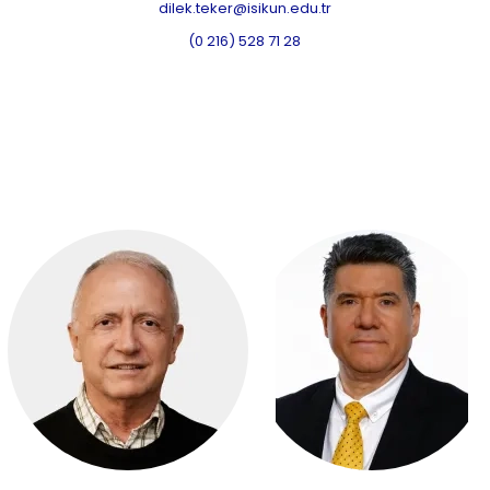
dilek.teker@isikun.edu.tr
(0 216) 528 71 28