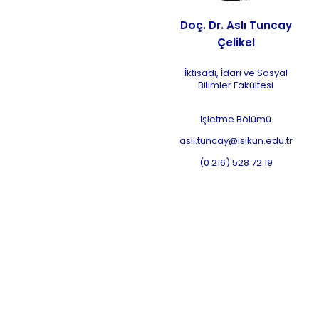
Doç. Dr. Aslı Tuncay
Çelikel
İktisadi, İdari ve Sosyal
Bilimler Fakültesi
İşletme Bölümü
asli.tuncay@isikun.edu.tr
(0 216) 528 72 19