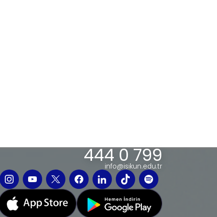
444 0 799
info@isikun.edu.tr