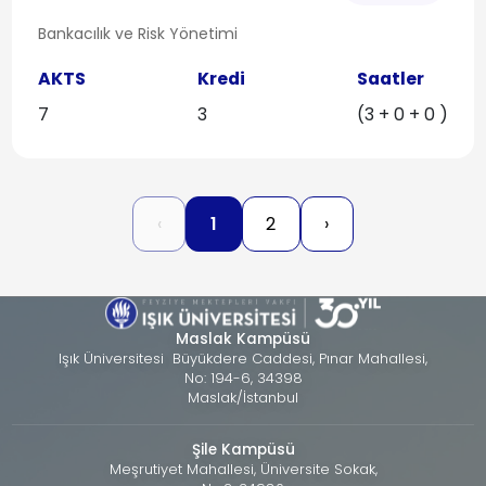
Bankacılık ve Risk Yönetimi
AKTS
Kredi
Saatler
7
3
(3 + 0 + 0 )
‹
1
2
›
Maslak Kampüsü
Işık Üniversitesi Büyükdere Caddesi, Pınar Mahallesi,
No: 194-6, 34398
Maslak/İstanbul
Şile Kampüsü
Meşrutiyet Mahallesi, Üniversite Sokak,