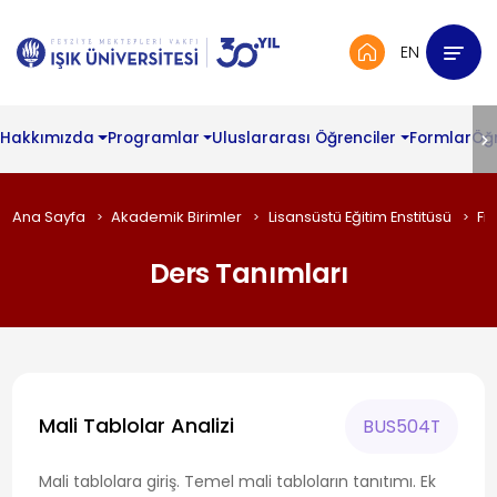
EN
Hakkımızda
Programlar
Uluslararası Öğrenciler
Formlar
Öğ
Ana Sayfa
Akademik Birimler
Lisansüstü Eğitim Enstitüsü
Fi
Ders Tanımları
Mali Tablolar Analizi
BUS504T
Mali tablolara giriş. Temel mali tabloların tanıtımı. Ek