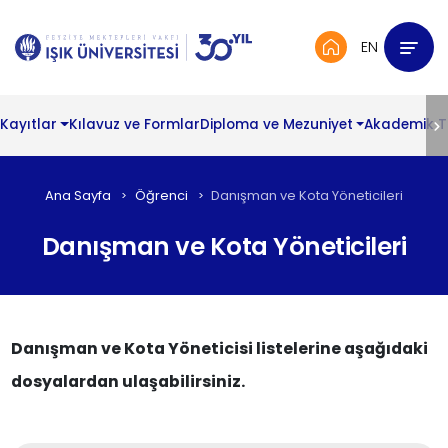
EN
Kayıtlar
Kılavuz ve Formlar
Diploma ve Mezuniyet
Akademik 
Ana Sayfa
Öğrenci
Danışman ve Kota Yöneticileri
Danışman ve Kota Yöneticileri
Danışman ve Kota Yöneticisi listelerine aşağıdaki
dosyalardan ulaşabilirsiniz.