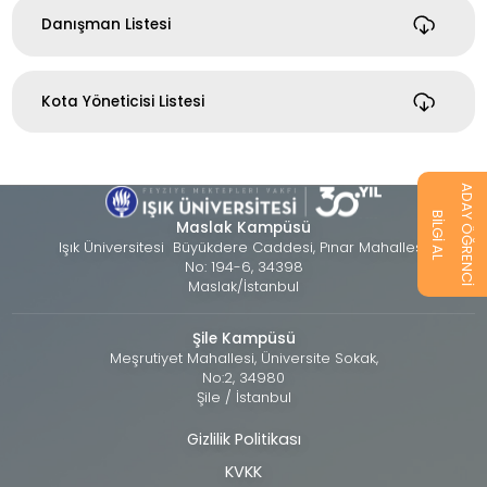
Danışman Listesi
Kota Yöneticisi Listesi
ADAY ÖĞRENCİ
BİLGİ AL
Maslak Kampüsü
Işık Üniversitesi Büyükdere Caddesi, Pınar Mahallesi,
No: 194-6, 34398
Maslak/İstanbul
Şile Kampüsü
Meşrutiyet Mahallesi, Üniversite Sokak,
No:2, 34980
Şile / İstanbul
Gizlilik Politikası
Alt
KVKK
bilgi