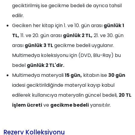
geciktirilmiş ise gecikme bedeli de ayrıca tahsil
edilir.
Geciken her kitap için 1. ve 10. gün arası
günlük 1
TL,
11. ve 20. gün arası
günlük 2 TL,
21. ve 30. gün
arası
günlük 3 TL
gecikme bedeli uygulanır.
Multimedya koleksiyonu için (DVD, Blu-Ray) bu
bedel
günlük 2 TL'dir.
Multimedya materyali
15 gün,
kitabın ise
30 gün
iadesi geciktirildiğinde materyal kayıp kabul
edilerek kullanıcıya materyalin güncel bedeli,
20 TL
işlem ücreti
ve
gecikme bedeli
yansıtılır.
Rezerv Kolleksiyonu