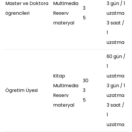
Master ve Doktora
Multimedia
3 gün / 1
3
ögrencileri
Reserv
uzatma
5
materyal
3 saat /
1
uzatma
60 gün /
1
Kitap
uzatma
30
Multimedia
3 gün / 1
Ögretim Üyesi
3
Reserv
uzatma
5
materyal
3 saat /
1
uzatma