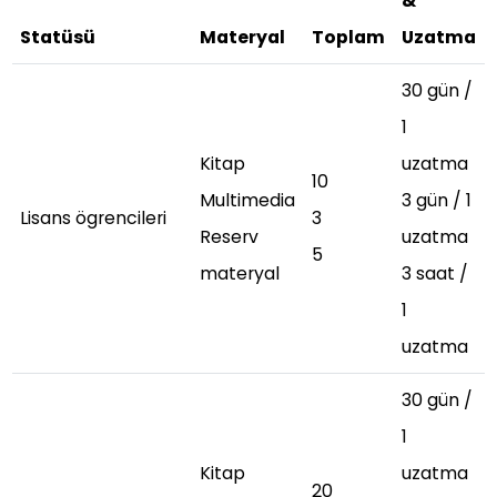
&
Statüsü
Materyal
Toplam
Uzatma
30 gün /
1
Kitap
uzatma
10
Multimedia
3 gün / 1
Lisans ögrencileri
3
Reserv
uzatma
5
materyal
3 saat /
1
uzatma
30 gün /
1
Kitap
uzatma
20