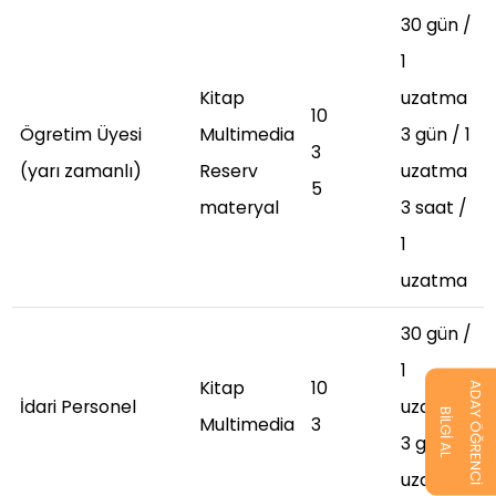
30 gün /
1
Kitap
uzatma
10
Ögretim Üyesi
Multimedia
3 gün / 1
3
(yarı zamanlı)
Reserv
uzatma
5
materyal
3 saat /
1
uzatma
30 gün /
1
Kitap
10
ADAY ÖĞRENCİ
İdari Personel
uzatma
BİLGİ AL
Multimedia
3
3 gün/1
uzatma