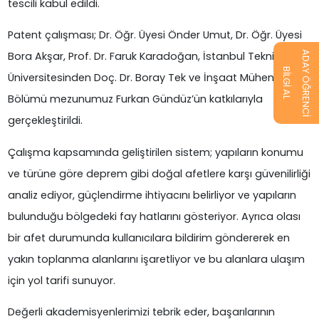
tescili kabul edildi.
Patent çalışması; Dr. Öğr. Üyesi Önder Umut, Dr. Öğr. Üyesi
ADAY ÖĞRENCİ
Bora Akşar, Prof. Dr. Faruk Karadoğan, İstanbul Teknik
BİLGİ AL
Üniversitesinden Doç. Dr. Boray Tek ve İnşaat Mühendisliği
Bölümü mezunumuz Furkan Gündüz’ün katkılarıyla
gerçekleştirildi.
Çalışma kapsamında geliştirilen sistem; yapıların konumu
ve türüne göre deprem gibi doğal afetlere karşı güvenilirliği
analiz ediyor, güçlendirme ihtiyacını belirliyor ve yapıların
bulunduğu bölgedeki fay hatlarını gösteriyor. Ayrıca olası
bir afet durumunda kullanıcılara bildirim göndererek en
yakın toplanma alanlarını işaretliyor ve bu alanlara ulaşım
için yol tarifi sunuyor.
Değerli akademisyenlerimizi tebrik eder, başarılarının