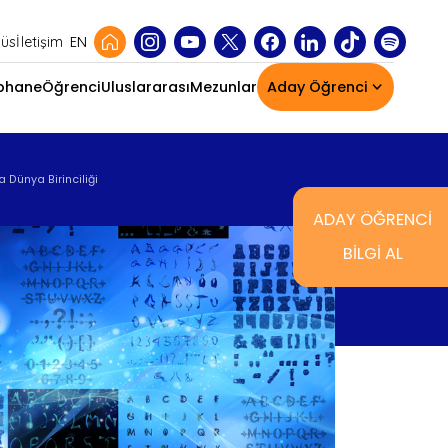
EN
üs
İletişim
phane
Öğrenci
Uluslararası
Mezunlar
Aday Öğrenci
Ana
gezinti
menüs
 Dünya Birinciliği
ADAY ÖĞRENCİ
BİLGİ AL