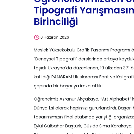
Tipografi Yarışmas
Birinciliği
10 Haziran 2026
Meslek Yüksekokulu Grafik Tasarımı Programı öğ
"Deneysel Tipografi" derslerinde ortaya koydukla
taşıdı. Ukrayna’da düzenlenen, 19 ülkeden 371 
katıldığı PANGRAM Uluslararası Font ve Kaligra
çapında bir başarıya imza attık!
Öğrencimiz Azranur Akçakaya, “Art Alphabet” 
Dünya 1.si olarak hepimizi gururlandırdı. Başar
tasarımımızın final etabında yarıştığı organi
Eylül Gülbahar Baştürk, Güzide Sima Karakaya, 