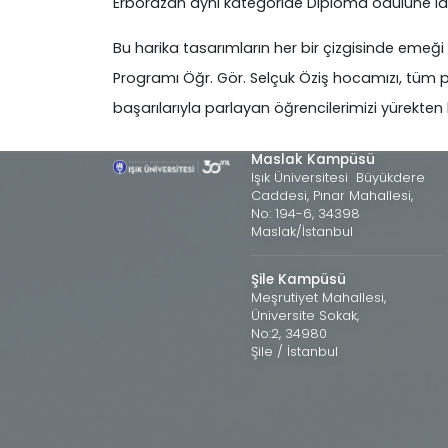
Erborazan aynı kategoride Diploma ödülüne lay
Bu harika tasarımların her bir çizgisinde emeği
Programı Öğr. Gör. Selçuk Öziş hocamızı, tüm 
başarılarıyla parlayan öğrencilerimizi yürekten 
Maslak Kampüsü
Işık Üniversitesi Büyükdere
Caddesi, Pınar Mahallesi,
No: 194-6, 34398
Maslak/İstanbul
Şile Kampüsü
Meşrutiyet Mahallesi,
Üniversite Sokak,
No:2, 34980
Şile / İstanbul