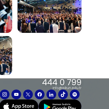
444 0 799
info@isikun.edu.tr