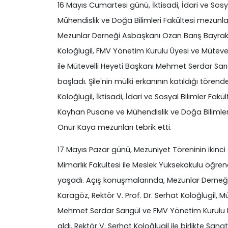
16 Mayıs Cumartesi günü, İktisadi, İdari ve Sosyal
Mühendislik ve Doğa Bilimleri Fakültesi mezunları
Mezunlar Derneği Asbaşkanı Ozan Barış Bayrakta
Koloğlugil, FMV Yönetim Kurulu Üyesi ve Mütevel
ile Mütevelli Heyeti Başkanı Mehmet Serdar Sar
başladı. Şile'nin mülki erkanının katıldığı törende
Koloğlugil, İktisadi, İdari ve Sosyal Bilimler Fakü
Kayhan Pusane ve Mühendislik ve Doğa Bilimleri 
Onur Kaya mezunları tebrik etti.
17 Mayıs Pazar günü, Mezuniyet Töreninin ikinc
Mimarlık Fakültesi ile Meslek Yüksekokulu öğrenc
yaşadı. Açış konuşmalarında, Mezunlar Derneği
Karagöz, Rektör V. Prof. Dr. Serhat Koloğlugil, M
Mehmet Serdar Sarıgül ve FMV Yönetim Kurulu B
aldı. Rektör V. Serhat Koloğlugil ile birlikte San