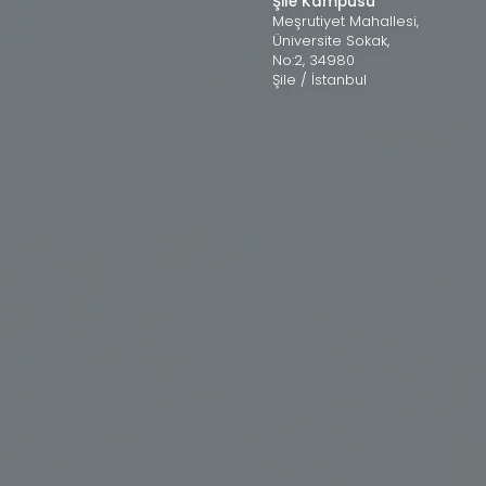
Şile Kampüsü
Meşrutiyet Mahallesi,
Üniversite Sokak,
No:2, 34980
Şile / İstanbul