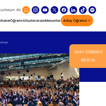
EN
üs
İletişim
phane
Öğrenci
Uluslararası
Mezunlar
Aday Öğrenci
Ana
gezinti
menüs
kleşti
ADAY ÖĞRENCİ
BİLGİ AL