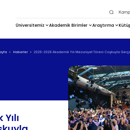
Ana Gezinti Menüsü Üst
Kamp
Üniversitemiz
Akademik Birimler
Araştırma
Kütü
ayfa
Haberler
2025-2026 Akademik Yılı Mezuniyet Töreni Coşkuyla Gerçe
Yılı
şkuyla