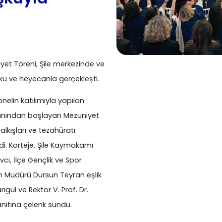
iyet Töreni, Şile merkezinde ve
ku ve heyecanla gerçekleşti.
elin katılımıyla yapılan
ydanından başlayan Mezuniyet
alkışları ve tezahüratı
edi. Korteje, Şile Kaymakamı
cı, İlçe Gençlik ve Spor
im Müdürü Dursun Teyran eşlik
gül ve Rektör V. Prof. Dr.
 anıtına çelenk sundu.