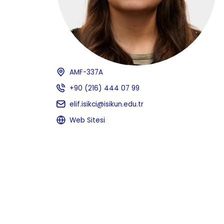
AMF-337A
+90 (216) 444 07 99
elif.isikci@isikun.edu.tr
Web Sitesi