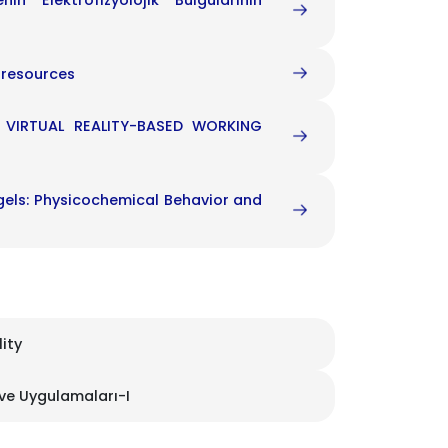
in Elektrofizyolojik Bulgularının
 resources
A VIRTUAL REALITY-BASED WORKING
ogels: Physicochemical Behavior and
ity
 ve Uygulamaları-I