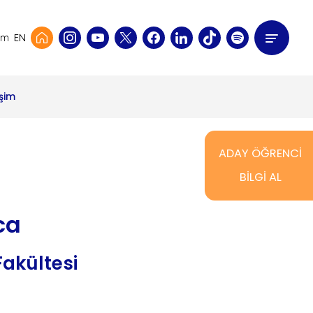
EN
şim
işim
ADAY ÖĞRENCİ
BİLGİ AL
oca
Fakültesi