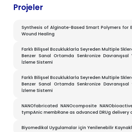
Projeler
Synthesis of Alginate-Based Smart Polymers for B
Wound Healing
Farklı Bilişsel Bozukluklarla Seyreden Multiple Sk
Benzer Sanal Ortamda Senkronize Davranışsal V
İzleme Sistemi
Farklı Bilişsel Bozukluklarla Seyreden Multiple Sk
Benzer Sanal Ortamda Senkronize Davranışsal v
İzleme Sistemi
NANOfabricated NANOcomposite NANObioactive
tympAnic membRane as advanced DRUg delivery a
Biyomedikal Uygulamalar için Yenilenebilir Kaynakl