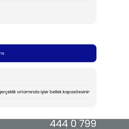
ns
 gerçeklik ortamında işler bellek kapasitesinin elektrofizyolojik d
444 0 799