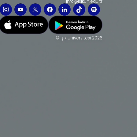
info@isikun.edu.tr
© Işık Üniversitesi 2026