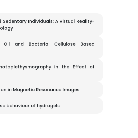
d Sedentary Individuals: A Virtual Reality-
iology
r Oil and Bacterial Cellulose Based
hotoplethysmography in the Effect of
tion in Magnetic Resonance Images
ase behaviour of hydrogels