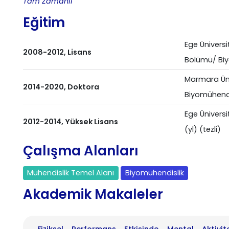
Tam Zamanlı
Eğitim
Ege Üniversi
2008-2012, Lisans
Bölümü/ Biy
Marmara Üniv
2014-2020, Doktora
Biyomühendis
Ege Üniversi
2012-2014, Yüksek Lisans
(yl) (tezli)
Çalışma Alanları
Mühendislik Temel Alanı
Biyomühendislik
Akademik Makaleler