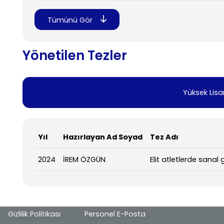
Tümünü Gör
Yönetilen Tezler
Yüksek Lisa
Yıl
Hazırlayan Ad Soyad
Tez Adı
2024
İREM ÖZGÜN
Elit atletlerde sanal
Alt
Gizlilik Politikası
Personel E-Posta