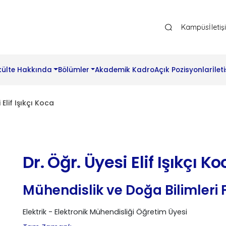
Ana Gezinti Menüsü Üst
Kampüs
İleti
külte Hakkında
Bölümler
Akademik Kadro
Açık Pozisyonlar
İlet
 Elif Işıkçı Koca
Dr. Öğr. Üyesi Elif Işıkçı K
Mühendislik ve Doğa Bilimleri 
Elektrik - Elektronik Mühendisliği Öğretim Üyesi