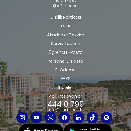
No:2, 34980
Şile / İstanbul
Gizlilik Politikası
Alt
KVKK
bilgi
Akademik Takvim
Servis Saatleri
Öğrenci E-Posta
Personel E-Posta
E-Ödeme
EBYS
İhaleler
Açık Pozisyonlar
444 0 799
info@isikun.edu.tr