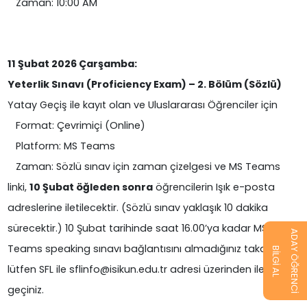
Zaman: 10:00 AM
11 Şubat 2026 Çarşamba:
Yeterlik Sınavı (Proficiency Exam) – 2. Bölüm (Sözlü)
Yatay Geçiş ile kayıt olan ve Uluslararası Öğrenciler için
Format: Çevrimiçi (Online)
Platform: MS Teams
Zaman: Sözlü sınav için zaman çizelgesi ve MS Teams
linki,
10 Şubat öğleden sonra
öğrencilerin Işık e-posta
adreslerine iletilecektir. (Sözlü sınav yaklaşık 10 dakika
sürecektir.) 10 Şubat tarihinde saat 16.00’ya kadar MS
ADAY ÖĞRENCİ
Teams speaking sınavı bağlantısını almadığınız takdirde,
BİLGİ AL
lütfen SFL ile sflinfo@isikun.edu.tr adresi üzerinden iletişime
geçiniz.