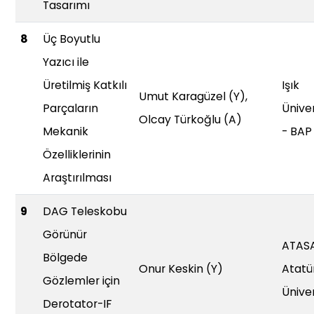
Tasarımı
8
Üç Boyutlu
Yazıcı ile
Üretilmiş Katkılı
Işık
Umut Karagüzel (Y),
Parçaların
Üniver
Olcay Türkoğlu (A)
Mekanik
- BAP
Özelliklerinin
Araştırılması
9
DAG Teleskobu
Görünür
ATAS
Bölgede
Onur Keskin (Y)
Atatü
Gözlemler için
Üniver
Derotator-IF