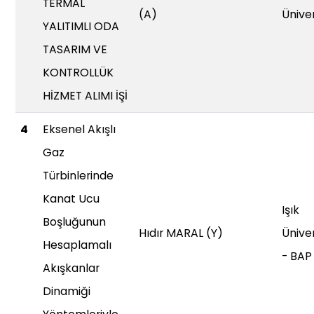
TERMAL
(A)
Üniver
YALITIMLI ODA
TASARIM VE
KONTROLLÜK
HİZMET ALIMI İŞİ
4
Eksenel Akışlı
Gaz
Türbinlerinde
Kanat Ucu
Işık
Boşluğunun
Hıdır MARAL (Y)
Üniver
Hesaplamalı
- BAP
Akışkanlar
Dinamiği