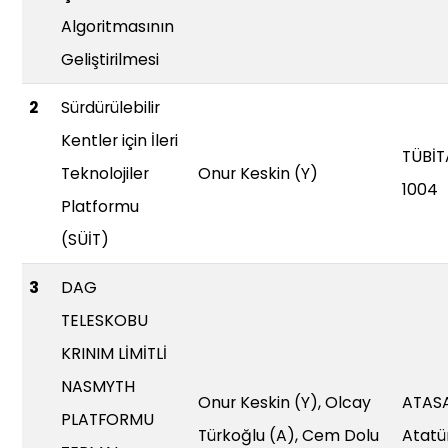
Algoritmasının
Geliştirilmesi
2
Sürdürülebilir
Kentler için İleri
TÜBİT
Teknolojiler
Onur Keskin (Y)
1004
Platformu
(SÜİT)
3
DAG
TELESKOBU
KRINIM LİMİTLİ
NASMYTH
Onur Keskin (Y), Olcay
ATAS
PLATFORMU
Türkoğlu (A), Cem Dolu
Atatü