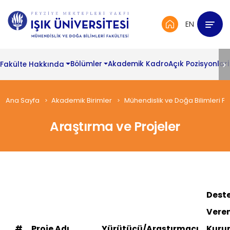
EN
Fakülte Hakkında
Bölümler
Akademik Kadro
Açık Pozisyonlar
Ana Sayfa
Akademik Birimler
Mühendislik ve Doğa Bilimleri Fa
Araştırma ve Projeler
Dest
Vere
#
Proje Adı
Yürütücü/Araştırmacı
Kuru