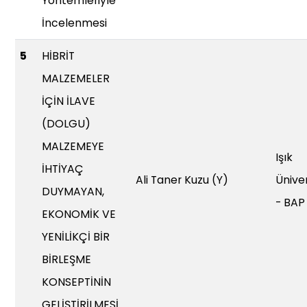
Yöntemleriyle
İncelenmesi
5
HİBRİT
MALZEMELER
İÇİN İLAVE
(DOLGU)
MALZEMEYE
Işık
İHTİYAÇ
Ali Taner Kuzu (Y)
Üniver
DUYMAYAN,
- BAP
EKONOMİK VE
YENİLİKÇİ BİR
BİRLEŞME
KONSEPTİNİN
GELİŞTİRİLMESİ