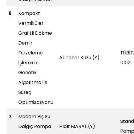
6
Kompakt
Vermiküler
Grafitli Dökme
Demir
Frezeleme
TÜBİT
Ali Taner Kuzu (Y)
İşleminin
1002
Genetik
Algoritma ile
Süreç
Optimizasyonu
7
Modern Piş Su
Stand
Dalgıç Pompa
Hıdır MARAL (Y)
Pomp