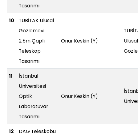
Tasarımı
10
TÜBİTAK Ulusal
Gözlemevi
TÜBİT
2.5m Çaplı
Onur Keskin (Y)
Ulusal
Teleskop
Gözle
Tasarımı
11
İstanbul
Üniversitesi
İstan
Optik
Onur Keskin (Y)
Üniver
Laboratuvar
Tasarımı
12
DAG Teleskobu