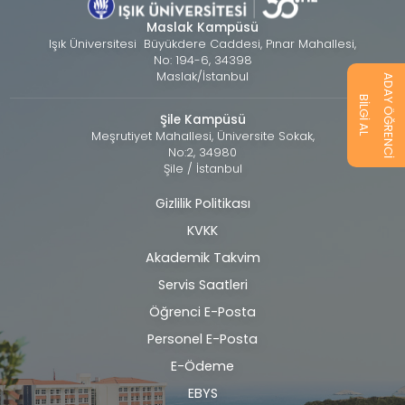
Maslak Kampüsü
Işık Üniversitesi Büyükdere Caddesi, Pınar Mahallesi,
No: 194-6, 34398
Maslak/İstanbul
ADAY ÖĞRENCİ
BİLGİ AL
Şile Kampüsü
Meşrutiyet Mahallesi, Üniversite Sokak,
No:2, 34980
Şile / İstanbul
Gizlilik Politikası
Alt
KVKK
bilgi
Akademik Takvim
Servis Saatleri
Öğrenci E-Posta
Personel E-Posta
E-Ödeme
EBYS