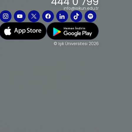
444 0 799
info@isikun.edu.tr
© Işık Üniversitesi 2026