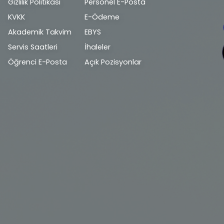
Alt
Gizlilik Politikası
Personel E-Posta
bilgi
KVKK
E-Ödeme
Akademik Takvim
EBYS
Servis Saatleri
İhaleler
Öğrenci E-Posta
Açık Pozisyonlar