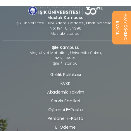
ADAY ÖĞRENCİ
Maslak Kampüsü
Işık Üniversitesi Büyükdere Caddesi, Pınar Mahallesi,
BİLGİ AL
No: 194-6, 34398
Maslak/İstanbul
Şile Kampüsü
Meşrutiyet Mahallesi, Üniversite Sokak,
No:2, 34980
Şile / İstanbul
Gizlilik Politikası
Alt
KVKK
bilgi
Akademik Takvim
Servis Saatleri
Öğrenci E-Posta
Personel E-Posta
E-Ödeme