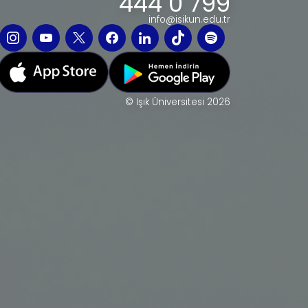
444 0 799
info@isikun.edu.tr
© Işık Üniversitesi 2026