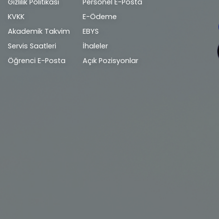
Alt
Gizlilik Politikası
Personel E-Posta
bilgi
KVKK
E-Ödeme
Akademik Takvim
EBYS
Servis Saatleri
İhaleler
Öğrenci E-Posta
Açık Pozisyonlar