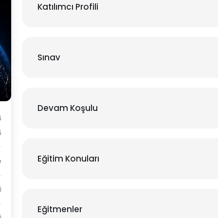
Katılımcı Profili
Sınav
Devam Koşulu
6
6
Eğitim Konuları
e
i
Eğitmenler
i