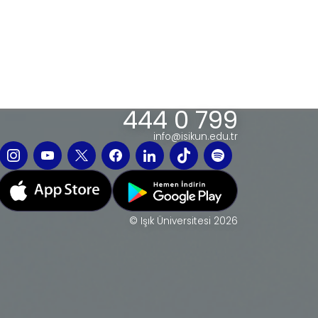
444 0 799
info@isikun.edu.tr
© Işık Üniversitesi 2026