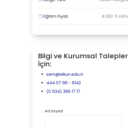
Eğitim Fiyatı
4.000 TL+KD
Bilgi ve Kurumsal Talepler
İçin:
sem@isikun.edu.tr
444 07 99 - 6142
(0 534) 366 17 17
Ad Soyad