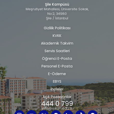
Şile Kampüsü
Meşrutiyet Mahallesi, Üniversite Sokak,
No:2, 34980
Şile / İstanbul
Gizlilik Politikası
Alt
KVKK
bilgi
Akademik Takvim
Servis Saatleri
Öğrenci E-Posta
Personel E-Posta
E-Ödeme
EBYS
İhaleler
Açık Pozisyonlar
444 0 799
info@isikun.edu.tr