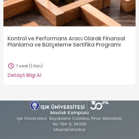
Kontrol ve Performans Aracı Olarak Finansal
Planlama ve Bütçeleme Sertifika Programı
7 saat (1 Gün)
Detaylı Bilgi Al
Maslak Kampüsü
Işık Üniversitesi Büyükdere Caddesi, Pınar Mahallesi,
No: 194-6, 34398
Maslak/İstanbul