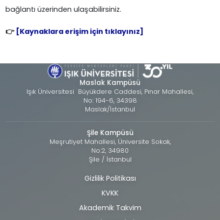
bağlantı üzerinden ulaşabilirsiniz.
👉
[Kaynaklara erişim için tıklayınız]
Maslak Kampüsü
Işık Üniversitesi Büyükdere Caddesi, Pınar Mahallesi,
No: 194-6, 34398
Maslak/İstanbul
Şile Kampüsü
Meşrutiyet Mahallesi, Üniversite Sokak,
No:2, 34980
Şile / İstanbul
Gizlilik Politikası
Alt
KVKK
bilgi
Akademik Takvim