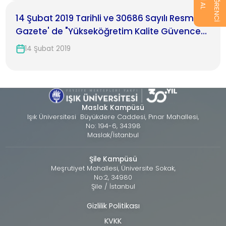
14 Şubat 2019 Tarihli ve 30686 Sayılı Resmî
Gazete' de "Yükseköğretim Kalite Güvencesi
Yönetmeliği'nin Yürürlükten Kaldırılmasına
14 Şubat 2019
Dair Yönetmelik " yayınlandı
Maslak Kampüsü
Işık Üniversitesi Büyükdere Caddesi, Pınar Mahallesi,
No: 194-6, 34398
Maslak/İstanbul
Şile Kampüsü
Meşrutiyet Mahallesi, Üniversite Sokak,
No:2, 34980
Şile / İstanbul
Gizlilik Politikası
Alt
KVKK
bilgi