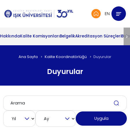
EN
Hakkında
Kalite Komisyonları
Belgelik
Akreditasyon Süreçleri
Bol
Ana Sayfa
Kalite Koordinatörlüğü
Duyurular
Duyurular