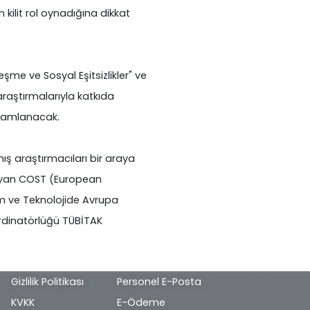
n kilit rol oynadığına dikkat
leşme ve Sosyal Eşitsizlikler" ve
 araştırmalarıyla katkıda
amamlanacak.
ş araştırmacıları bir araya
layan COST (European
m ve Teknolojide Avrupa
oordinatörlüğü TÜBİTAK
Alt
Gizlilik Politikası
Personel E-Posta
bilgi
KVKK
E-Ödeme