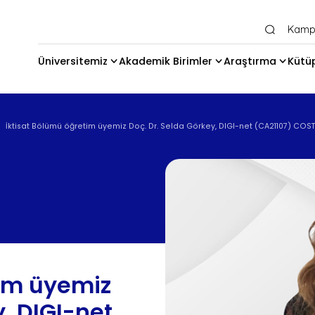
Ana Gezinti Menüsü Üst
Kamp
Üniversitemiz
Akademik Birimler
Araştırma
Kütü
İktisat Bölümü öğretim üyemiz Doç. Dr. Selda Görkey, DIGI-net (CA21107) COST
tim üyemiz
y, DIGI-net