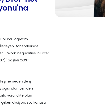
yonu'na
sat Bölümü öğretim
 İlerleyen Dönemlerinde
eri - Work Inequalities in Later
107)" başlıklı COST
talleşme nedeniyle iş
üz açısından yeniden
arla yürürlükte olan
at çeken aksiyon, söz konusu