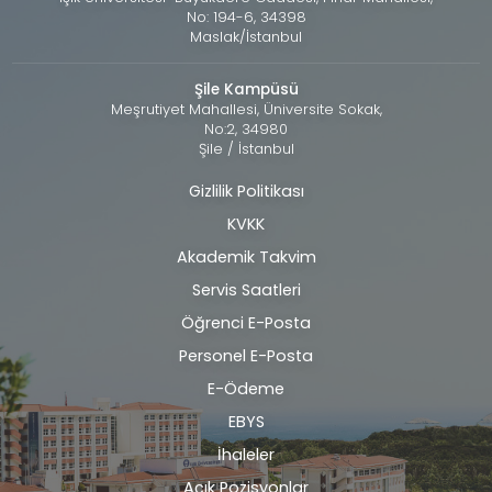
No: 194-6, 34398
Maslak/İstanbul
Şile Kampüsü
Meşrutiyet Mahallesi, Üniversite Sokak,
No:2, 34980
Şile / İstanbul
Gizlilik Politikası
Alt
KVKK
bilgi
Akademik Takvim
Servis Saatleri
Öğrenci E-Posta
Personel E-Posta
E-Ödeme
EBYS
İhaleler
Açık Pozisyonlar