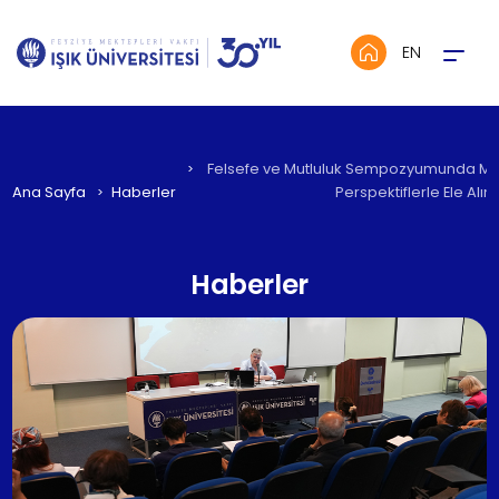
Menü
EN
Felsefe ve Mutluluk Sempozyumunda Mutl
Ana Sayfa
Haberler
Perspektiflerle Ele Alın
Haberler