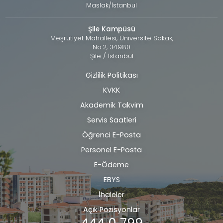
Maslak/İstanbul
Şile Kampüsü
Meşrutiyet Mahallesi, Üniversite Sokak,
No:2, 34980
Şile / İstanbul
Gizlilik Politikası
Alt
KVKK
bilgi
Akademik Takvim
Servis Saatleri
Öğrenci E-Posta
Personel E-Posta
E-Ödeme
EBYS
İhaleler
Açık Pozisyonlar