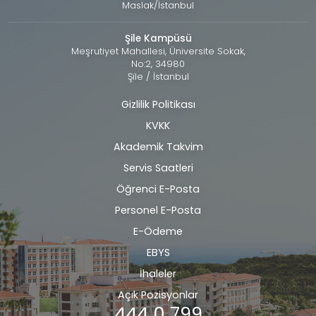
Maslak/İstanbul
Şile Kampüsü
Meşrutiyet Mahallesi, Üniversite Sokak,
No:2, 34980
Şile / İstanbul
Gizlilik Politikası
Alt
KVKK
bilgi
Akademik Takvim
Servis Saatleri
Öğrenci E-Posta
Personel E-Posta
E-Ödeme
EBYS
İhaleler
Açık Pozisyonlar
444 0 799