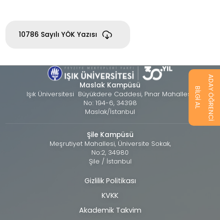
10786 Sayılı YÖK Yazısı
ADAY ÖĞRENCİ
Maslak Kampüsü
BİLGİ AL
Işık Üniversitesi Büyükdere Caddesi, Pınar Mahallesi,
No: 194-6, 34398
Maslak/İstanbul
Şile Kampüsü
Meşrutiyet Mahallesi, Üniversite Sokak,
No:2, 34980
Şile / İstanbul
Gizlilik Politikası
Alt
KVKK
bilgi
Akademik Takvim