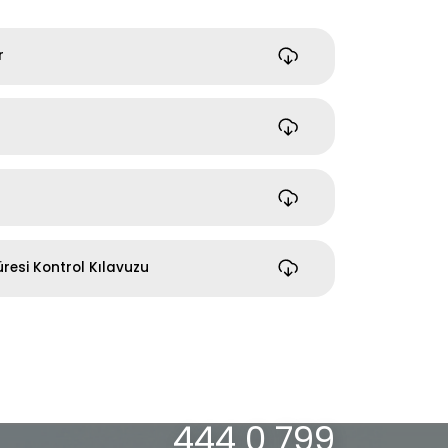
r
üresi Kontrol Kılavuzu
444 0 799