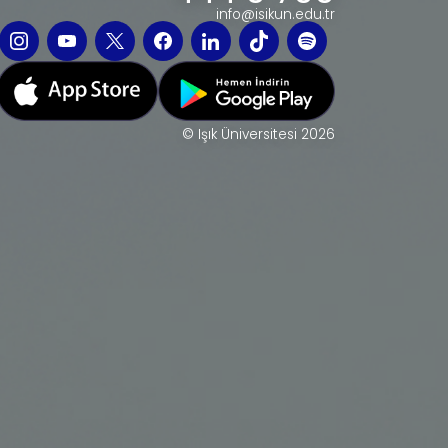
info@isikun.edu.tr
© Işık Üniversitesi 2026