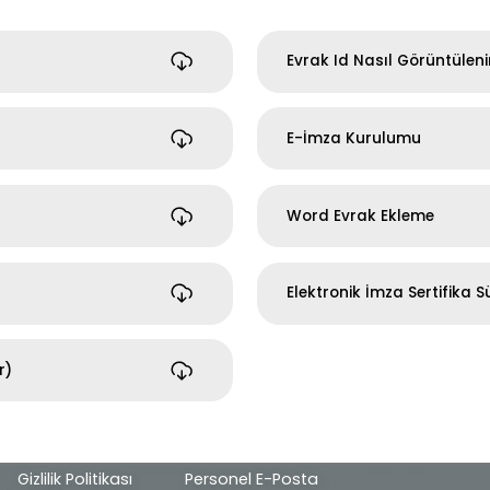
Evrak Id Nasıl Görüntüleni
E-İmza Kurulumu
Word Evrak Ekleme
Elektronik İmza Sertifika S
r)
Alt
Gizlilik Politikası
Personel E-Posta