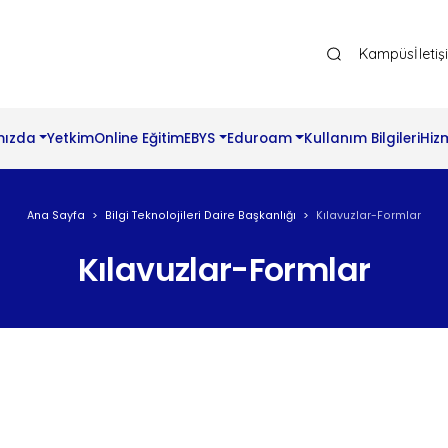
Ana Gezinti Menüsü Üst
Kampüs
İleti
mızda
Yetkim
Online Eğitim
EBYS
Eduroam
Kullanım Bilgileri
Hiz
Ana Sayfa
Bilgi Teknolojileri Daire Başkanlığı
Kılavuzlar-Formlar
Kılavuzlar-Formlar