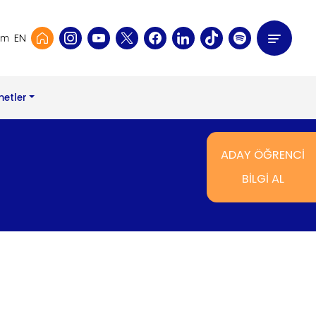
EN
şim
metler
ADAY ÖĞRENCİ
BİLGİ AL