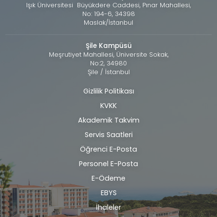
Işık Üniversitesi Büyükdere Caddesi, Pınar Mahallesi,
No: 194-6, 34398
Maslak/İstanbul
Şile Kampüsü
Meşrutiyet Mahallesi, Üniversite Sokak,
No:2, 34980
Şile / İstanbul
Gizlilik Politikası
Alt
KVKK
bilgi
Akademik Takvim
Servis Saatleri
Öğrenci E-Posta
Personel E-Posta
E-Ödeme
EBYS
İhaleler