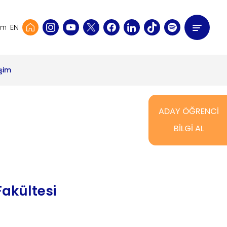
EN
şim
işim
ADAY ÖĞRENCİ
BİLGİ AL
Fakültesi