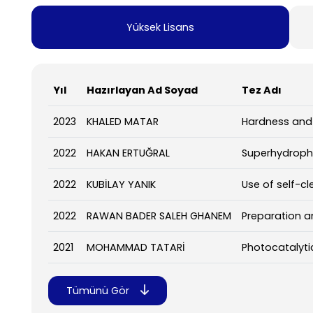
Yüksek Lisans
Yıl
Hazırlayan Ad Soyad
Tez Adı
2023
KHALED MATAR
Hardness and
2022
HAKAN ERTUĞRAL
Superhydropho
2022
KUBİLAY YANIK
Use of self-c
2022
RAWAN BADER SALEH GHANEM
Preparation a
2021
MOHAMMAD TATARİ
Photocatalyti
Tümünü Gör