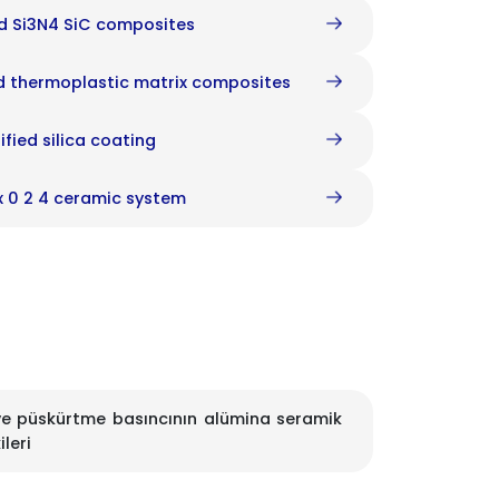
ed Si3N4 SiC composites
ed thermoplastic matrix composites
fied silica coating
x 0 2 4 ceramic system
ı ve püskürtme basıncının alümina seramik
leri