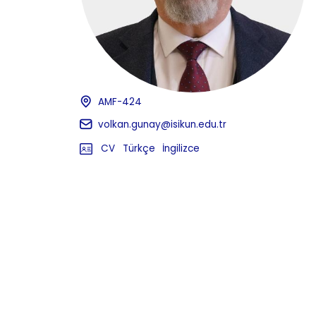
AMF-424
volkan.gunay@isikun.edu.tr
CV
Türkçe
İngilizce