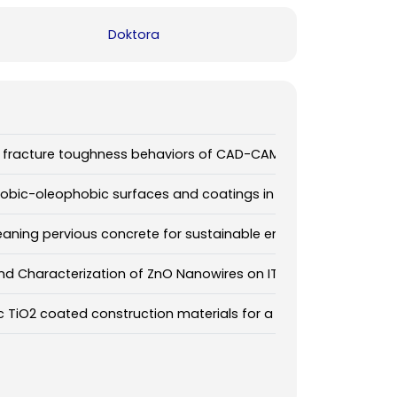
Doktora
 fracture toughness behaviors of CAD-CAM dental ceramics
bic-oleophobic surfaces and coatings in anti-graffiti applic
leaning pervious concrete for sustainable environment
nd Characterization of ZnO Nanowires on ITO-glass and ITO-
c TiO2 coated construction materials for a cleaner environme