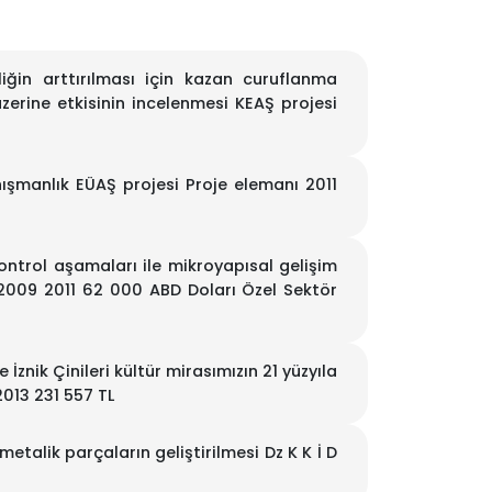
in arttırılması için kazan curuflanma
zerine etkisinin incelenmesi KEAŞ projesi
nışmanlık EÜAŞ projesi Proje elemanı 2011
ontrol aşamaları ile mikroyapısal gelişim
ı 2009 2011 62 000 ABD Doları Özel Sektör
İznik Çinileri kültür mirasımızın 21 yüzyıla
2013 231 557 TL
etalik parçaların geliştirilmesi Dz K K İ D