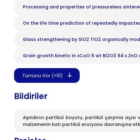
Processing and properties of pressureless sinter
On the life time prediction of repeatedly impact
Glass strengthening by SiO2 TiO2 organically modi
Grain growth kinetic in xCoO 6 wt Bi2O3 94 x ZnO 
Tümünü Gör (+10)
Bildiriler
Aşındırıcı partikül boyutu, partikül çarpma açıs
malzemenin katı partikül erozyonu davranışına etki