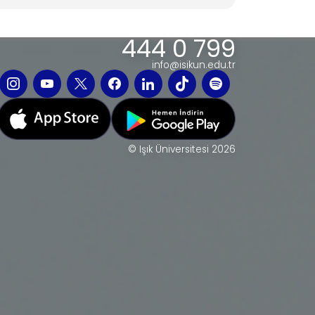
444 0 799
info@isikun.edu.tr
© Işık Üniversitesi 2026