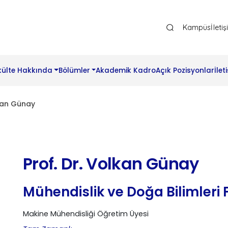
Ana Gezinti Menüsü Üst
Kampüs
İleti
külte Hakkında
Bölümler
Akademik Kadro
Açık Pozisyonlar
İlet
lkan Günay
Prof. Dr. Volkan Günay
Mühendislik ve Doğa Bilimleri 
Makine Mühendisliği Öğretim Üyesi