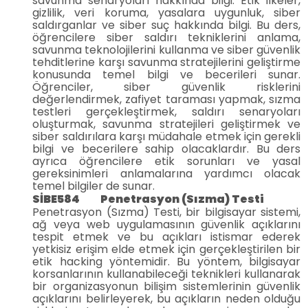
savunma senaryoları hakkında bilgi. Etik ilkeler,
gizlilik, veri koruma, yasalara uygunluk, siber
saldırganlar ve siber suç hakkında bilgi. Bu ders,
öğrencilere siber saldırı tekniklerini anlama,
savunma teknolojilerini kullanma ve siber güvenlik
tehditlerine karşı savunma stratejilerini geliştirme
konusunda temel bilgi ve becerileri sunar.
Öğrenciler, siber güvenlik risklerini
değerlendirmek, zafiyet taraması yapmak, sızma
testleri gerçekleştirmek, saldırı senaryoları
oluşturmak, savunma stratejileri geliştirmek ve
siber saldırılara karşı müdahale etmek için gerekli
bilgi ve becerilere sahip olacaklardır. Bu ders
ayrıca öğrencilere etik sorunları ve yasal
gereksinimleri anlamalarına yardımcı olacak
temel bilgiler de sunar.
SİBE584 Penetrasyon (Sızma) Testi
Penetrasyon (Sızma) Testi, bir bilgisayar sistemi,
ağ veya web uygulamasının güvenlik açıklarını
tespit etmek ve bu açıkları istismar ederek
yetkisiz erişim elde etmek için gerçekleştirilen bir
etik hacking yöntemidir. Bu yöntem, bilgisayar
korsanlarının kullanabileceği teknikleri kullanarak
bir organizasyonun bilişim sistemlerinin güvenlik
açıklarını belirleyerek, bu açıkların neden olduğu