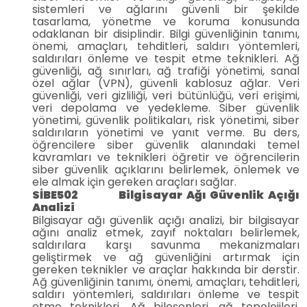
sistemleri ve ağlarını güvenli bir şekilde
tasarlama, yönetme ve koruma konusunda
odaklanan bir disiplindir. Bilgi güvenliğinin tanımı,
önemi, amaçları, tehditleri, saldırı yöntemleri,
saldırıları önleme ve tespit etme teknikleri. Ağ
güvenliği, ağ sınırları, ağ trafiği yönetimi, sanal
özel ağlar (VPN), güvenli kablosuz ağlar. Veri
güvenliği, veri gizliliği, veri bütünlüğü, veri erişimi,
veri depolama ve yedekleme. Siber güvenlik
yönetimi, güvenlik politikaları, risk yönetimi, siber
saldırıların yönetimi ve yanıt verme. Bu ders,
öğrencilere siber güvenlik alanındaki temel
kavramları ve teknikleri öğretir ve öğrencilerin
siber güvenlik açıklarını belirlemek, önlemek ve
ele almak için gereken araçları sağlar.
SİBE502 Bilgisayar Ağı Güvenlik Açığı
Analizi
Bilgisayar ağı güvenlik açığı analizi, bir bilgisayar
ağını analiz etmek, zayıf noktaları belirlemek,
saldırılara karşı savunma mekanizmaları
geliştirmek ve ağ güvenliğini artırmak için
gereken teknikler ve araçlar hakkında bir derstir.
Ağ güvenliğinin tanımı, önemi, amaçları, tehditleri,
saldırı yöntemleri, saldırıları önleme ve tespit
etme teknikleri. Ağ bileşenleri, ağ topolojileri,