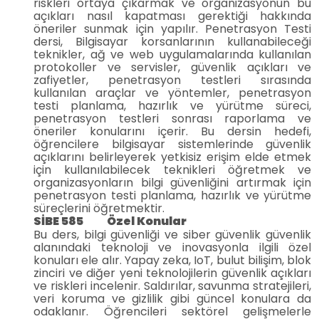
riskleri ortaya çıkarmak ve organizasyonun bu
açıkları nasıl kapatması gerektiği hakkında
öneriler sunmak için yapılır. Penetrasyon Testi
dersi, Bilgisayar korsanlarının kullanabileceği
teknikler, ağ ve web uygulamalarında kullanılan
protokoller ve servisler, güvenlik açıkları ve
zafiyetler, penetrasyon testleri sırasında
kullanılan araçlar ve yöntemler, penetrasyon
testi planlama, hazırlık ve yürütme süreci,
penetrasyon testleri sonrası raporlama ve
öneriler konularını içerir. Bu dersin hedefi,
öğrencilere bilgisayar sistemlerinde güvenlik
açıklarını belirleyerek yetkisiz erişim elde etmek
için kullanılabilecek teknikleri öğretmek ve
organizasyonların bilgi güvenliğini artırmak için
penetrasyon testi planlama, hazırlık ve yürütme
süreçlerini öğretmektir.
SİBE 585 Özel Konular
Bu ders, bilgi güvenliği ve siber güvenlik güvenlik
alanındaki teknoloji ve inovasyonla ilgili özel
konuları ele alır. Yapay zeka, IoT, bulut bilişim, blok
zinciri ve diğer yeni teknolojilerin güvenlik açıkları
ve riskleri incelenir. Saldırılar, savunma stratejileri,
veri koruma ve gizlilik gibi güncel konulara da
odaklanır. Öğrencileri sektörel gelişmelerle