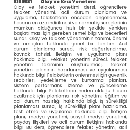
SİBE581 Olay ve Kriz Yönetimi
Olay ve felaket yönetimi dersi, öğrencilere
felaket yönetimi, acil durum planlama ve
uygulama, felaketlerin önceden engellenmesi,
hasarın en aza indirilmesi ve normal iş süreçlerinin
mümkün olduğunca hızlı bir şekilde yeniden
başlatılması için gereken temel bilgi ve becerileri
sunar. Olay ve felaket yönetiminin tanımı, önemi
ve amaçları hakkında genel bir tanıtım. Acil
durum planlama süreci, risk değerlendirme,
kaynak tahsisi, iletişim ve uygulama planı
hakkında bilgi. Felaket yönetimi süreci, felaket
yönetimi takımının oluşturulması, felaket
yönetimi planının hazırlanması ve uygulanması
hakkında bilgi. Felaketlerin önlenmesi için güvenlik
tedbirleri, yedekleme ve kurtarma planları,
sistem performans izleme ve güncelleme
hakkında bilgi. Felaketlerin neden olduğu hasarı
azaltmak için planlama, risk yönetimi, eğitim ve
acil durum hazırlığı hakkında bilgi. İş sürekliliği
planlaması süreci, iş sürekliliği planı hazırlama,
test etme ve uygulama hakkında bilgi. İletişim
planı, medya yönetimi, sosyal medya yönetimi,
paydaş ilişkileri ve acil durum iletişimi hakkında
bilgi. Bu ders, öğrencilere felaket yönetimi, acil