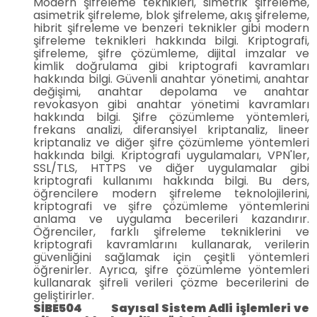
Modern şifreleme teknikleri, simetrik şifreleme,
asimetrik şifreleme, blok şifreleme, akış şifreleme,
hibrit şifreleme ve benzeri teknikler gibi modern
şifreleme teknikleri hakkında bilgi. Kriptografi,
şifreleme, şifre çözümleme, dijital imzalar ve
kimlik doğrulama gibi kriptografi kavramları
hakkında bilgi. Güvenli anahtar yönetimi, anahtar
değişimi, anahtar depolama ve anahtar
revokasyon gibi anahtar yönetimi kavramları
hakkında bilgi. Şifre çözümleme yöntemleri,
frekans analizi, diferansiyel kriptanaliz, lineer
kriptanaliz ve diğer şifre çözümleme yöntemleri
hakkında bilgi. Kriptografi uygulamaları, VPN'ler,
SSL/TLS, HTTPS ve diğer uygulamalar gibi
kriptografi kullanımı hakkında bilgi. Bu ders,
öğrencilere modern şifreleme teknolojilerini,
kriptografi ve şifre çözümleme yöntemlerini
anlama ve uygulama becerileri kazandırır.
Öğrenciler, farklı şifreleme tekniklerini ve
kriptografi kavramlarını kullanarak, verilerin
güvenliğini sağlamak için çeşitli yöntemleri
öğrenirler. Ayrıca, şifre çözümleme yöntemleri
kullanarak şifreli verileri çözme becerilerini de
geliştirirler.
SİBE504 Sayısal Sistem Adli işlemleri ve