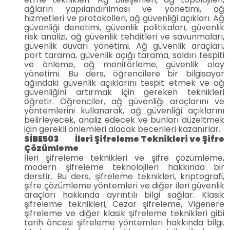
ağların yapılandırılması ve yönetimi, ağ
hizmetleri ve protokolleri, ağ güvenliği açıkları. Ağ
güvenliği denetimi, güvenlik politikaları, güvenlik
risk analizi, ağ güvenlik tehditleri ve savunmaları,
güvenlik duvarı yönetimi. Ağ güvenlik araçları,
port tarama, güvenlik açığı tarama, saldırı tespiti
ve önleme, ağ monitörleme, güvenlik olay
yönetimi. Bu ders, öğrencilere bir bilgisayar
ağındaki güvenlik açıklarını tespit etmek ve ağ
güvenliğini artırmak için gereken teknikleri
öğretir. Öğrenciler, ağ güvenliği araçlarını ve
yöntemlerini kullanarak, ağ güvenliği açıklarını
belirleyecek, analiz edecek ve bunları düzeltmek
için gerekli önlemleri alacak becerileri kazanırlar.
SİBE503 İleri Şifreleme Teknikleri ve Şifre
Çözümleme
İleri şifreleme teknikleri ve şifre çözümleme,
modern şifreleme teknolojileri hakkında bir
derstir. Bu ders, şifreleme teknikleri, kriptografi,
şifre çözümleme yöntemleri ve diğer ileri güvenlik
araçları hakkında ayrıntılı bilgi sağlar. Klasik
şifreleme teknikleri, Cezar şifreleme, Vigenere
şifreleme ve diğer klasik şifreleme teknikleri gibi
tarih öncesi şifreleme yöntemleri hakkında bilgi.