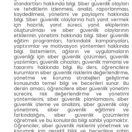
standartları hakkında bilgi. Siber güvenlik olayları
ve tehditlerin izlenmesi, analizi, raporlanması,
kaydedilmesi, yönetimi ve paylaşımı hakkında
bilgi. Siber güvenlik olaylarına hızlı yanıt vermek
için hazırlık, yanıt süreci, yanıt ekiplerinin
oluşturulması ve siber güvenlik olaylarının
etkilerinin yönetimi hakkında bilgi. Siber güvenlik
eğitim programları, farkındalık kampanyaları,
yaptırımlar ve motivasyon yöntemleri hakkında
bilgi. Sistemlerin, ağların ve uygulamaların
güvenliği için siber güvenlik çözümleri, güvenlik
yazılımları, güvenlik cihazları, güvenlik mimarisi ve
tasarımı hakkında bilgi. Bu ders, öğrencilere
kurumların siber güvenlik risklerini değerlendirme,
yönetme ve koruma stratejileri geliştirme
konusunda temel bilgi ve becerileri sunar. Bu
dersin amacı, öğrencilere siber güvenlik yönetim
sürecini, risk değerlendirme ve yönetimi
yöntemlerini, siber güvenlik planlamasını, siber
güvenlik izleme ve analizini, siber güvenlik olay
yönetimini, siber güvenlik eğitimini ve
farkındalığını, siber güvenlik çözümlerini
öğretmek ve bu konularda bilgi sahibi yapmaktır.
Öğrenciler, siber güvenlik risklerini yönetmek ve
korumak için gerekli bilgi ve becerilere sahip