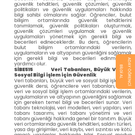
güvenlik tehditleri, güvenlik çözümleri, güvenlik
politikaları ve güvenlik uygulamaları hakkında
bilgi sahibi olmalarını sağlar. Öğrenciler, bulut
bilişim ortamlarında güvenlik tehditlerini
tanımlamak, güvenlik politikaları oluşturmak,
güvenlik çözümleri uygulamak ve güvenlik
uygulamaları yönetmek için gerekli bilgi ve
becerileri edineceklerdir. Bu ders, öğrencilerin
bulut bilişim ortamlarındaki verilerin,
uygulamaların ve altyapının güvenliğini sağlamak
için gerekli bilgi ve becerileri edinmelerine
ADAY ÖĞRENCİ
yardımcı olur.
BİLGİ AL
SİBE515 Veri Tabanları, Büyük Veri ve
Sosyal Bilgi işlem için Güvenlik
Veri tabanları, büyük veri ve sosyal bilgi işlem için
güvenlik dersi, öğrencilere veri tabanları, büyük
veri ve sosyal bilgi işlem ortamlarındaki verilerin,
uygulamaların ve altyapının güvenliğini sağlamak
için gereken temel bilgi ve becerileri sunar. Veri
tabanı teknolojisi, veri modelleri, veri yapıları, veri
tabanı tasarımı, veri tabanı yönetimi ve veri
tabanı güvenliği hakkında genel bir tanıtım. Büyük
veri ortamlarında güvenlik tehditleri, saldırı türleri,
yasa dışı girişimler, veri kaybı, veri sızıntısı ve kötü
amaçlı yazılımlar hakkında bilgi. Sosyal medya