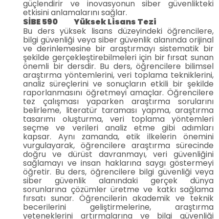
güçlendirir ve inovasyonun siber güvenlikteki
etkisini anlamalarını sağlar.
SİBE 590 Yüksek Lisans Tezi
Bu ders yüksek lisans düzeyindeki öğrencilere,
bilgi güvenliği veya siber güvenlik alanında orijinal
ve derinlemesine bir araştırmayı sistematik bir
şekilde gerçekleştirebilmeleri için bir fırsat sunan
önemli bir dersdir. Bu ders, öğrencilere bilimsel
araştırma yöntemlerini, veri toplama tekniklerini,
analiz süreçlerini ve sonuçların etkili bir şekilde
raporlanmasını öğretmeyi amaçlar. Öğrencilere
tez çalışması yaparken araştırma sorularını
belirleme, literatür taraması yapma, araştırma
tasarımı oluşturma, veri toplama yöntemleri
seçme ve verileri analiz etme gibi adımları
kapsar. Aynı zamanda, etik ilkelerin önemini
vurgulayarak, öğrencilere araştırma sürecinde
doğru ve dürüst davranmayı, veri güvenliğini
sağlamayı ve insan haklarına saygı göstermeyi
öğretir. Bu ders, öğrencilere bilgi güvenliği veya
siber güvenlik alanındaki gerçek dünya
sorunlarına çözümler üretme ve katkı sağlama
fırsatı sunar. Öğrencilerin akademik ve teknik
becerilerini geliştirmelerine, araştırma
yeteneklerini artırmalarına ve bilgi güvenliği