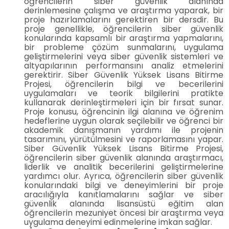
öğrencilerin siber güvenlik alanında
derinlemesine çalışma ve araştırma yaparak, bir
proje hazırlamalarını gerektiren bir dersdir. Bu
proje genellikle, öğrencilerin siber güvenlik
konularında kapsamlı bir araştırma yapmalarını,
bir probleme çözüm sunmalarını, uygulama
geliştirmelerini veya siber güvenlik sistemleri ve
altyapılarının performansını analiz etmelerini
gerektirir. Siber Güvenlik Yüksek Lisans Bitirme
Projesi, öğrencilerin bilgi ve becerilerini
uygulamaları ve teorik bilgilerini pratikte
kullanarak derinleştirmeleri için bir fırsat sunar.
Proje konusu, öğrencinin ilgi alanına ve öğrenim
hedeflerine uygun olarak seçilebilir ve öğrenci bir
akademik danışmanın yardımı ile projenin
tasarımını, yürütülmesini ve raporlamasını yapar.
Siber Güvenlik Yüksek Lisans Bitirme Projesi,
öğrencilerin siber güvenlik alanında araştırmacı,
liderlik ve analitik becerilerini geliştirmelerine
yardımcı olur. Ayrıca, öğrencilerin siber güvenlik
konularındaki bilgi ve deneyimlerini bir proje
aracılığıyla kanıtlamalarını sağlar ve siber
güvenlik alanında lisansüstü eğitim alan
öğrencilerin mezuniyet öncesi bir araştırma veya
uygulama deneyimi edinmelerine imkan sağlar.