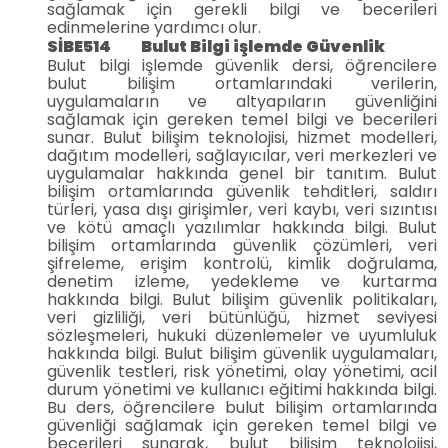
sağlamak için gerekli bilgi ve becerileri
edinmelerine yardımcı olur.
SİBE514 Bulut Bilgi işlemde Güvenlik
Bulut bilgi işlemde güvenlik dersi, öğrencilere
bulut bilişim ortamlarındaki verilerin,
uygulamaların ve altyapıların güvenliğini
sağlamak için gereken temel bilgi ve becerileri
sunar. Bulut bilişim teknolojisi, hizmet modelleri,
dağıtım modelleri, sağlayıcılar, veri merkezleri ve
uygulamalar hakkında genel bir tanıtım. Bulut
bilişim ortamlarında güvenlik tehditleri, saldırı
türleri, yasa dışı girişimler, veri kaybı, veri sızıntısı
ve kötü amaçlı yazılımlar hakkında bilgi. Bulut
bilişim ortamlarında güvenlik çözümleri, veri
şifreleme, erişim kontrolü, kimlik doğrulama,
denetim izleme, yedekleme ve kurtarma
hakkında bilgi. Bulut bilişim güvenlik politikaları,
veri gizliliği, veri bütünlüğü, hizmet seviyesi
sözleşmeleri, hukuki düzenlemeler ve uyumluluk
hakkında bilgi. Bulut bilişim güvenlik uygulamaları,
güvenlik testleri, risk yönetimi, olay yönetimi, acil
durum yönetimi ve kullanıcı eğitimi hakkında bilgi.
Bu ders, öğrencilere bulut bilişim ortamlarında
güvenliği sağlamak için gereken temel bilgi ve
becerileri sunarak, bulut bilişim teknolojisi,