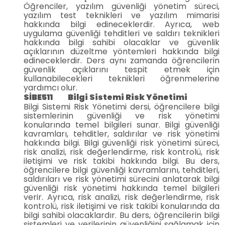
Öğrenciler, yazılım güvenliği yönetim süreci,
yazılım test teknikleri ve yazılım mimarisi
hakkında bilgi edineceklerdir. Ayrıca, web
uygulama güvenliği tehditleri ve saldırı teknikleri
hakkında bilgi sahibi olacaklar ve güvenlik
açıklarının düzeltme yöntemleri hakkında bilgi
edineceklerdir. Ders aynı zamanda öğrencilerin
güvenlik açıklarını tespit etmek için
kullanabilecekleri teknikleri öğrenmelerine
yardımcı olur.
SİBE511 Bilgi Sistemi Risk Yönetimi
Bilgi Sistemi Risk Yönetimi dersi, öğrencilere bilgi
sistemlerinin güvenliği ve risk yönetimi
konularında temel bilgileri sunar. Bilgi güvenliği
kavramları, tehditler, saldırılar ve risk yönetimi
hakkında bilgi. Bilgi güvenliği risk yönetimi süreci,
risk analizi, risk değerlendirme, risk kontrolü, risk
iletişimi ve risk takibi hakkında bilgi. Bu ders,
öğrencilere bilgi güvenliği kavramlarını, tehditleri,
saldırıları ve risk yönetimi sürecini anlatarak bilgi
güvenliği risk yönetimi hakkında temel bilgileri
verir. Ayrıca, risk analizi, risk değerlendirme, risk
kontrolü, risk iletişimi ve risk takibi konularında da
bilgi sahibi olacaklardır. Bu ders, öğrencilerin bilgi
sistemleri ve verilerinin güvenliğini sağlamak için