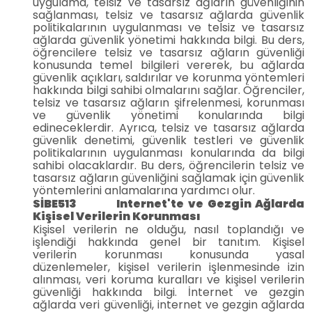
uygulama, telsiz ve tasarsız ağların güvenliğinin
sağlanması, telsiz ve tasarsız ağlarda güvenlik
politikalarının uygulanması ve telsiz ve tasarsız
ağlarda güvenlik yönetimi hakkında bilgi. Bu ders,
öğrencilere telsiz ve tasarsız ağların güvenliği
konusunda temel bilgileri vererek, bu ağlarda
güvenlik açıkları, saldırılar ve korunma yöntemleri
hakkında bilgi sahibi olmalarını sağlar. Öğrenciler,
telsiz ve tasarsız ağların şifrelenmesi, korunması
ve güvenlik yönetimi konularında bilgi
edineceklerdir. Ayrıca, telsiz ve tasarsız ağlarda
güvenlik denetimi, güvenlik testleri ve güvenlik
politikalarının uygulanması konularında da bilgi
sahibi olacaklardır. Bu ders, öğrencilerin telsiz ve
tasarsız ağların güvenliğini sağlamak için güvenlik
yöntemlerini anlamalarına yardımcı olur.
SİBE513 Internet'te ve Gezgin Ağlarda
Kişisel Verilerin Korunması
Kişisel verilerin ne olduğu, nasıl toplandığı ve
işlendiği hakkında genel bir tanıtım. Kişisel
verilerin korunması konusunda yasal
düzenlemeler, kişisel verilerin işlenmesinde izin
alınması, veri koruma kuralları ve kişisel verilerin
güvenliği hakkında bilgi. İnternet ve gezgin
ağlarda veri güvenliği, internet ve gezgin ağlarda