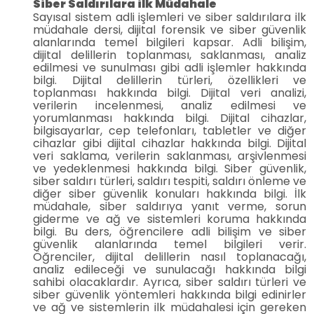
Siber Saldırılara ilk Müdahale
Sayısal sistem adli işlemleri ve siber saldırılara ilk
müdahale dersi, dijital forensik ve siber güvenlik
alanlarında temel bilgileri kapsar. Adli bilişim,
dijital delillerin toplanması, saklanması, analiz
edilmesi ve sunulması gibi adli işlemler hakkında
bilgi. Dijital delillerin türleri, özellikleri ve
toplanması hakkında bilgi. Dijital veri analizi,
verilerin incelenmesi, analiz edilmesi ve
yorumlanması hakkında bilgi. Dijital cihazlar,
bilgisayarlar, cep telefonları, tabletler ve diğer
cihazlar gibi dijital cihazlar hakkında bilgi. Dijital
veri saklama, verilerin saklanması, arşivlenmesi
ve yedeklenmesi hakkında bilgi. Siber güvenlik,
siber saldırı türleri, saldırı tespiti, saldırı önleme ve
diğer siber güvenlik konuları hakkında bilgi. İlk
müdahale, siber saldırıya yanıt verme, sorun
giderme ve ağ ve sistemleri koruma hakkında
bilgi. Bu ders, öğrencilere adli bilişim ve siber
güvenlik alanlarında temel bilgileri verir.
Öğrenciler, dijital delillerin nasıl toplanacağı,
analiz edileceği ve sunulacağı hakkında bilgi
sahibi olacaklardır. Ayrıca, siber saldırı türleri ve
siber güvenlik yöntemleri hakkında bilgi edinirler
ve ağ ve sistemlerin ilk müdahalesi için gereken