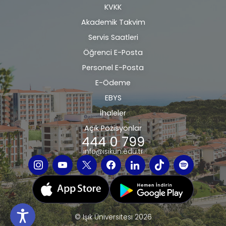
KVKK
bilgi
Akademik Takvim
Servis Saatleri
Öğrenci E-Posta
Personel E-Posta
E-Ödeme
EBYS
İhaleler
Açık Pozisyonlar
444 0 799
info@isikun.edu.tr
© Işık Üniversitesi 2026