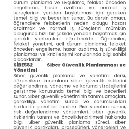
durum planlama ve uygulama, felaket önceden
engelleme, hasar azaltma ve normal iş
süreçlerinin yeniden başlatılması için gereken
temel bilgi ve becerileri sunar. Bu dersin amacı,
öğrencilere felaketlerin neden olduğu hasarı
azaltmak ve normal iş süreçlerini mümkün
olduğunca hızlı bir şekilde yeniden başlatmak için
gerekli yöntemleri öğretmektir. Öğrenciler,
felaket yönetimi, acil durum planlama, felaket
önceden engelleme, hasar azaltma, iş sürekliliği
planlaması ve kriz iletişimi konularında bilgi sahibi
olacaklardır.
SİBE582 Siber Güvenlik Planlanması ve
Yönetimi
Siber güvenlik planlama ve yönetimi dersi,
öğrencilere kurumların siber güvenlik risklerini
değerlendirme, yönetme ve koruma stratejilerini
geliştirme konusunda temel bilgi ve becerileri
sunar. Siber güvenlik yönetiminin tanımı, amaçları,
gerekliliği, yönetim süreci ve sorumlulukları
hakkında genel bir tanıtım. Risk yönetimi süreci,
risk değerlendirme yöntemleri, siber güvenlik
risklerinin tanımı ve önceliklendirilmesi hakkında
bilgi. Siber güvenlik planlama süreci, siber
güvenlik politikaları, prosedürleri, yönergeleri ve