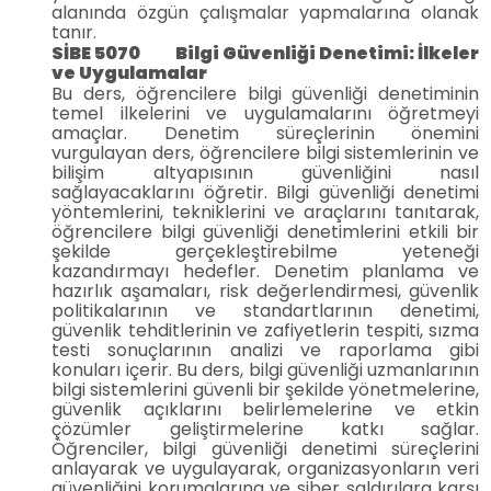
alanında özgün çalışmalar yapmalarına olanak
tanır.
SİBE 5070 Bilgi Güvenliği Denetimi: İlkeler
ve Uygulamalar
Bu ders, öğrencilere bilgi güvenliği denetiminin
temel ilkelerini ve uygulamalarını öğretmeyi
amaçlar. Denetim süreçlerinin önemini
vurgulayan ders, öğrencilere bilgi sistemlerinin ve
bilişim altyapısının güvenliğini nasıl
sağlayacaklarını öğretir. Bilgi güvenliği denetimi
yöntemlerini, tekniklerini ve araçlarını tanıtarak,
öğrencilere bilgi güvenliği denetimlerini etkili bir
şekilde gerçekleştirebilme yeteneği
kazandırmayı hedefler. Denetim planlama ve
hazırlık aşamaları, risk değerlendirmesi, güvenlik
politikalarının ve standartlarının denetimi,
güvenlik tehditlerinin ve zafiyetlerin tespiti, sızma
testi sonuçlarının analizi ve raporlama gibi
konuları içerir. Bu ders, bilgi güvenliği uzmanlarının
bilgi sistemlerini güvenli bir şekilde yönetmelerine,
güvenlik açıklarını belirlemelerine ve etkin
çözümler geliştirmelerine katkı sağlar.
Öğrenciler, bilgi güvenliği denetimi süreçlerini
anlayarak ve uygulayarak, organizasyonların veri
güvenliğini korumalarına ve siber saldırılara karşı