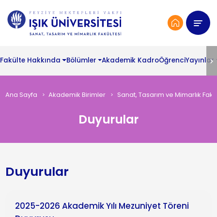
Fakülte Hakkında
Bölümler
Akademik Kadro
Öğrenci
Yayınlar
Ana Sayfa
Akademik Birimler
Sanat, Tasarım ve Mimarlık Fakül
Duyurular
Duyurular
2025-2026 Akademik Yılı Mezuniyet Töreni