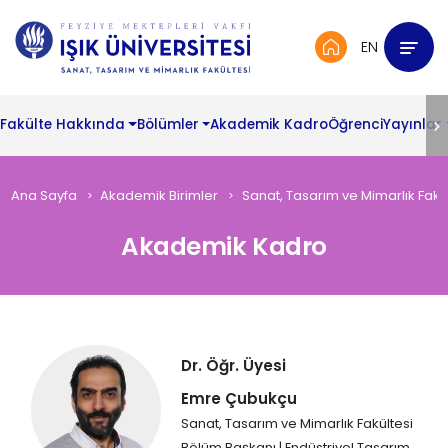
EN
Fakülte Hakkında
Bölümler
Akademik Kadro
Öğrenci
Yayınlar
Ana Sayfa
Akademik Birimler
Sanat, Tasarım ve Mimarlık Fakül
Akademik Kadro
Tam
Dr. Öğr. Üyesi
Zamanlı
Öğretim
Emre Çubukçu
Üyeleri
Sanat, Tasarım ve Mimarlık Fakültesi
Bölüm Başkanı | Endüstriyel Tasarım