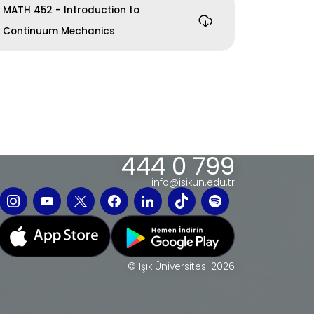
MATH 452 - Introduction to
Continuum Mechanics
444 0 799
info@isikun.edu.tr
© Işık Üniversitesi 2026