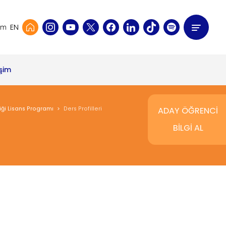
EN
şim
işim
ği Lisans Programı
Ders Profilleri
ADAY ÖĞRENCİ
BİLGİ AL