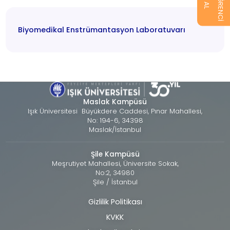
Biyomedikal Enstrümantasyon Laboratuvarı
Maslak Kampüsü
Işık Üniversitesi Büyükdere Caddesi, Pınar Mahallesi,
No: 194-6, 34398
Maslak/İstanbul
Şile Kampüsü
Meşrutiyet Mahallesi, Üniversite Sokak,
No:2, 34980
Şile / İstanbul
Gizlilik Politikası
Alt
KVKK
bilgi