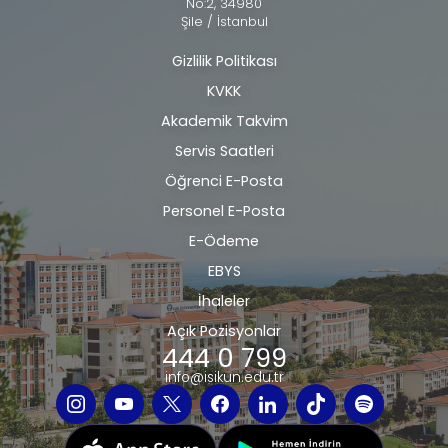
No:2, 34980
Şile / İstanbul
Gizlilik Politikası
Alt
KVKK
bilgi
Akademik Takvim
Servis Saatleri
Öğrenci E-Posta
Personel E-Posta
E-Ödeme
EBYS
İhaleler
Açık Pozisyonlar
444 0 799
info@isikun.edu.tr