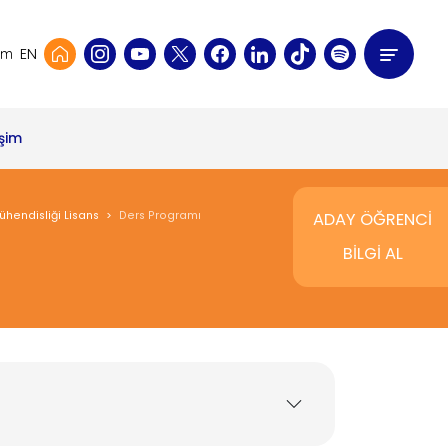
EN
şim
işim
ühendisliği Lisans
Ders Programı
ADAY ÖĞRENCİ
BİLGİ AL