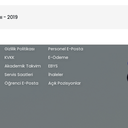
ı - 2019
Alt
Gizlilik Politikası
Personel E-Posta
bilgi
KVKK
E-Ödeme
Akademik Takvim
EBYS
Servis Saatleri
İhaleler
Öğrenci E-Posta
Açık Pozisyonlar