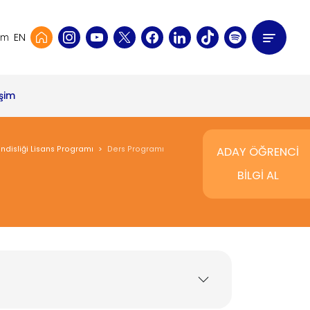
EN
şim
işim
ndisliği Lisans Programı
Ders Programı
ADAY ÖĞRENCİ
BİLGİ AL