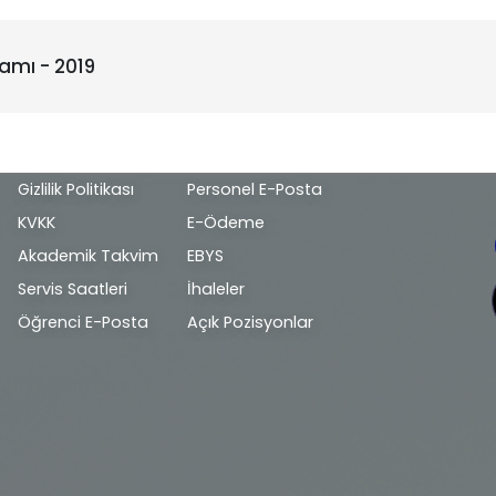
ramı - 2019
Alt
Gizlilik Politikası
Personel E-Posta
bilgi
KVKK
E-Ödeme
Akademik Takvim
EBYS
Servis Saatleri
İhaleler
Öğrenci E-Posta
Açık Pozisyonlar