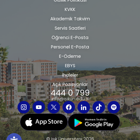
KVKK
bilgi
Akademik Takvim
Servis Saatleri
Öğrenci E-Posta
Personel E-Posta
E-Ödeme
EBYS
İhaleler
Açık Pozisyonlar
444 0 799
info@isikun.edu.tr
© Işık Üniversitesi 2026