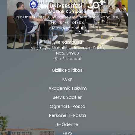
Maslak Kampüsü
Işık Üniversitesi Büyükdere Caddesi, Pınar Mahallesi,
No: 194-6, 34398
Maslak/İstanbul
Şile Kampüsü
Meşrutiyet Mahallesi, Üniversite Sokak,
No:2, 34980
Şile / İstanbul
Gizlilik Politikası
Alt
KVKK
bilgi
Akademik Takvim
Servis Saatleri
Öğrenci E-Posta
Personel E-Posta
E-Ödeme
EBYS