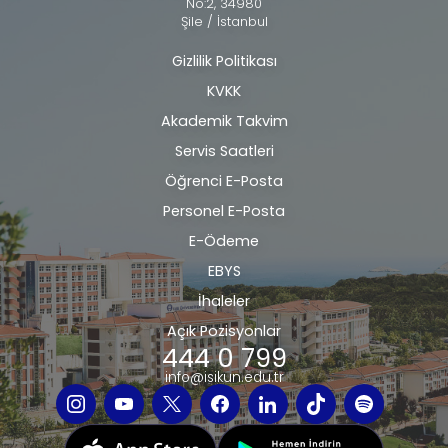
No:2, 34980
Şile / İstanbul
Gizlilik Politikası
Alt
KVKK
bilgi
Akademik Takvim
Servis Saatleri
Öğrenci E-Posta
Personel E-Posta
E-Ödeme
EBYS
İhaleler
Açık Pozisyonlar
444 0 799
info@isikun.edu.tr