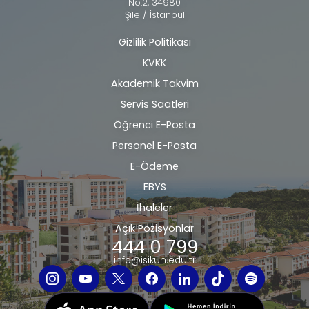
No:2, 34980
Şile / İstanbul
Gizlilik Politikası
Alt
KVKK
bilgi
Akademik Takvim
Servis Saatleri
Öğrenci E-Posta
Personel E-Posta
E-Ödeme
EBYS
İhaleler
Açık Pozisyonlar
444 0 799
info@isikun.edu.tr