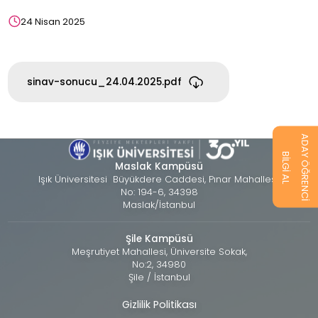
24 Nisan 2025
sinav-sonucu_24.04.2025.pdf
ADAY ÖĞRENCİ
BİLGİ AL
Maslak Kampüsü
Işık Üniversitesi Büyükdere Caddesi, Pınar Mahallesi,
No: 194-6, 34398
Maslak/İstanbul
Şile Kampüsü
Meşrutiyet Mahallesi, Üniversite Sokak,
No:2, 34980
Şile / İstanbul
Gizlilik Politikası
Alt