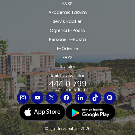
KVKK
bilgi
Akademik Takvim
Servis Saatleri
Öğrenci E-Posta
Personel E-Posta
E-Ödeme
EBYS
İhaleler
Açık Pozisyonlar
444 0 799
info@isikun.edu.tr
© Işık Üniversitesi 2026